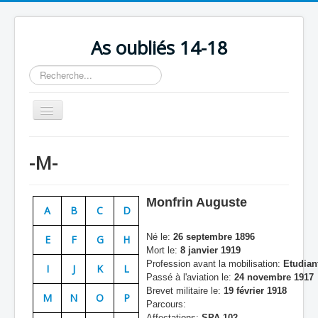
As oubliés 14-18
Rechercher
Basculer
la
navigation
Accueil
-M-
Chronologie
Escadrilles
Monfrin Auguste
A
B
C
D
Organisation
Né le:
26 septembre 1896
E
F
G
H
Avions
Mort le:
8 janvier 1919
Profession avant la mobilisation:
Etudian
Personnels
I
J
K
L
Passé à l'aviation le:
24 novembre 1917
Formation
Brevet militaire le:
19 février 1918
M
N
O
P
Parcours:
Doctrines
Affectations:
SPA 102