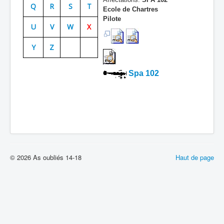
Q
R
S
T
Ecole de Chartres
Batailles
Pilote
U
V
W
X
Les As
Y
Z
Cahiers des As
Spa 102
© 2026 As oubliés 14-18
Haut de page