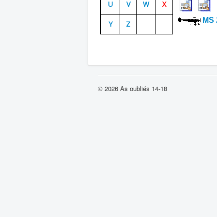
U
V
W
X
MS 
Y
Z
© 2026 As oubliés 14-18