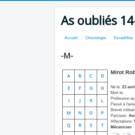
As oubliés 14
Accueil
Chronologie
Escadrilles
-M-
Mirot Rob
A
B
C
D
Né le:
23 avri
E
F
G
H
Mort le:
Profession ava
I
J
K
L
Passé à l'avia
Brevet militair
M
N
O
P
Parcours:
Avo
Affectations:
Q
R
S
T
Mécanicien