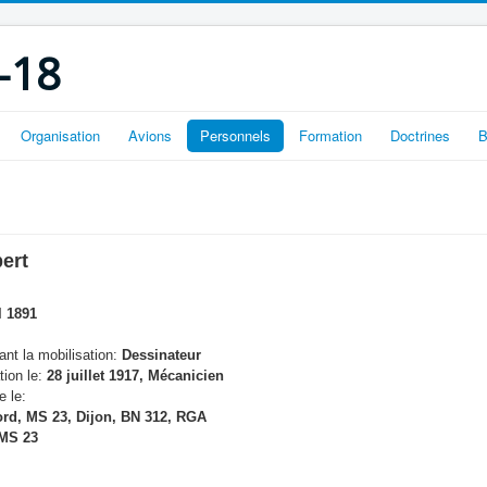
-18
Organisation
Avions
Personnels
Formation
Doctrines
B
ert
l 1891
nt la mobilisation:
Dessinateur
tion le:
28 juillet 1917, Mécanicien
e le:
rd, MS 23, Dijon, BN 312, RGA
MS 23