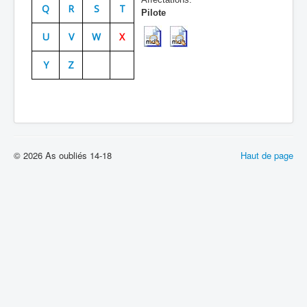
Q
R
S
T
Pilote
Batailles
U
V
W
X
Les As
Y
Z
Cahiers des As
© 2026 As oubliés 14-18
Haut de page