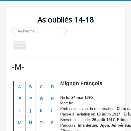
As oubliés 14-18
Rechercher
Basculer
la
navigation
Accueil
-M-
Chronologie
Escadrilles
Mignon François
A
B
C
D
Organisation
Né le:
24 mai 1895
E
F
G
H
Avions
Mort le:
Profession avant la mobilisation:
Clerc de
Personnels
I
J
K
L
Passé à l'aviation le:
13 jui9n 1917 , Elèv
Formation
Brevet militaire le:
26 août 1917, Pilote
M
N
O
P
Parcours:
Infanteruie, Dijon, Ambérieur
Doctrines
Affectations: