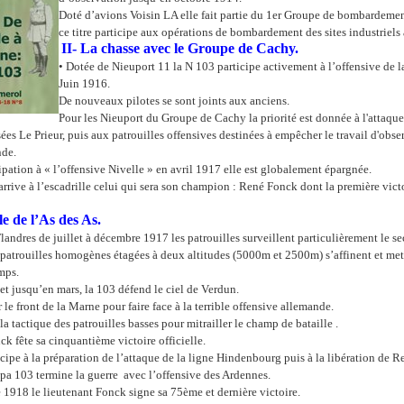
Doté d’avions Voisin LA elle fait partie du 1er Groupe de bombardemen
ce titre participe aux opérations de bombardement des sites industriels
II- La chasse avec le Groupe de Cachy.
• Dotée de Nieuport 11 la N 103 participe activement à l’offensive de 
Juin 1916.
De nouveaux pilotes se sont joints aux anciens.
Pour les Nieuport du Groupe de Cachy la priorité est donnée à l'attaque
sées Le Prieur, puis aux patrouilles offensives destinées à empêcher le travail d'obs
nde.
cipation à « l’offensive Nivelle » en avril 1917 elle est globalement épargnée.
arrive à l’escadrille celui qui sera son champion : René Fonck dont la première vict
le de l’As des As.
 Flandres de juillet à décembre 1917 les patrouilles surveillent particulièrement le 
 patrouilles homogènes étagées à deux altitudes (5000m et 2500m) s’affinent et met
mps.
et jusqu’en mars, la 103 défend le ciel de Verdun.
 le front de la Marne pour faire face à la terrible offensive allemande.
a tactique des patrouilles basses pour mitrailler le champ de bataille .
ck fête sa cinquantième victoire officielle.
icipe à la préparation de l’attaque de la ligne Hindenbourg puis à la libération de R
a 103 termine la guerre avec l’offensive des Ardennes.
1918 le lieutenant Fonck signe sa 75ème et dernière victoire.