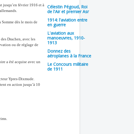
t jusqu’en février 1916 et à
Célestin Pégoud, Roi
 allemands.
de l'Air et premier Asr
1914: l'aviation entre
la Somme dès le mois de
en guerre
L'aviation aux
manoeuvres, 1910-
 des Drachen, avec les
1913
ervation ou de réglage de
Donnez des
aéroplanes à la France
oire a été acquise avec un
Le Concours militaire
de 1911
secteur Ypres-Dixmude.
tent en action jusqu’à 10
eims.