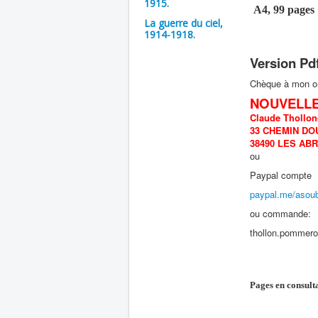
1915.
A4, 99 pages
La guerre du ciel,
1914-1918.
Version Pd
Chèque à mon o
NOUVELLE
Claude Thollo
33 CHEMIN DO
38490 LES AB
ou
Paypal compte
paypal.me/asoub
ou commande:
thollon.pommero
Pages en consult