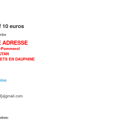
f 10 euros
rdre
 ADRESSE
n-Pommerol
UTAN
RETS EN DAUPHINE
lies
l[a]gmail.com
ation: