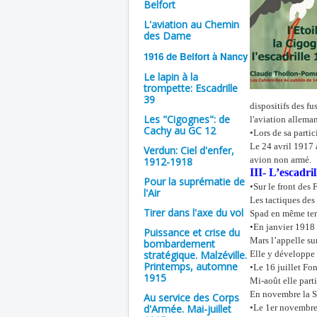
Belfort
L'aviation au Chemin
des Dame
1916 de Belfort à Nancy
Le lapin à la
trompette: Escadrille
39
dispositifs des fu
Les "Cigognes": de
l'aviation allema
Cachy au GC 12
•Lors de sa parti
Le 24 avril 1917 
Verdun: Ciel d'enfer,
avion non armé.
1912-1918
III- L’escadril
Pour la suprématie de
•Sur le front des
l'Air
Les tactiques des
Tirer dans l'axe du vol
Spad en même te
•En janvier 1918 
Puissance et crise du
Mars l’appelle sur
bombardement
stratégique. Malzéville.
Elle y développe l
Printemps, automne
•Le 16 juillet Fon
1915
Mi-août elle part
En novembre la Sp
Au service des Corps
d'Armée. Mai-juillet
•Le 1er novembre 