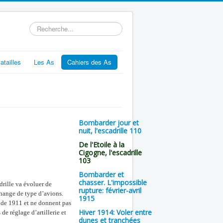
Rechercher
atailles
Les As
Cahiers des As
Bombarder jour et
nuit, l'escadrille 110
De l'Etoile à la
Cigogne, l'escadrille
103
Bombarder et
chasser. L'impossible
rille va évoluer de
rupture: février-avril
hange de type d’avions.
1915
 de 1911 et ne donnent pas
Hiver 1914: Voler entre
de réglage d’artillerie et
dunes et tranchées