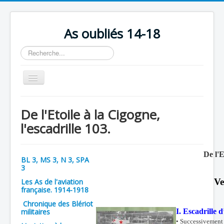
As oubliés 14-18
Rechercher
Basculer
la
navigation
Accueil
De l'Etoile à la Cigogne,
Chronologie
l'escadrille 103.
Escadrilles
Organisation
De l'E
BL 3, MS 3, N 3, SPA
3
Avions
Ve
Les As de l'aviation
Personnels
française. 1914-1918
Chronique des Blériot
Formation
militaires
I. Escadrille
Doctrines
• Successivement 