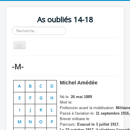
As oubliés 14-18
Rechercher
Basculer
la
navigation
Accueil
-M-
Chronologie
Escadrilles
Michel Amédée
A
B
C
D
Organisation
Né le:
26 mai 1889
E
F
G
H
Avions
Mort le:
Profession avant la mobilisation:
Militair
Personnels
I
J
K
L
Passé à l'aviation le:
11 septembre 1916,
Formation
Brevet militaire le:
M
N
O
P
Parcours:
Evacué le 3 juillet 1917.
Doctrines
Le 23 octobre 1917, il réintègre l'escad