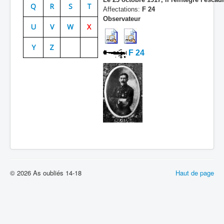
Q
R
S
T
Affectations:
F 24
Batailles
Observateur
U
V
W
X
Les As
Y
Z
Cahiers des As
F 24
© 2026 As oubliés 14-18
Haut de page