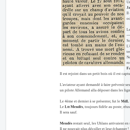
Un
Ja
Il
oc
Le
--
So
L'
te
No
ro
Fa
Il est rejoint dans un petit bois où il est captu
L'aviateur ayant demandé à faire prévenir ses 
un pilote Allemand alla déposer dans les lign
Le 4ème et dernier à se présenter, fut le
MdL 
Le
Ltt Mendès
, toujours fidèle au poste, réuss
Il sera sauf.
Mendès
restait seul, les Uhlans arrivaient en 
Il ne pouvait plus décoller et leur échapper !