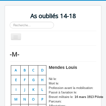
As oubliés 14-18
Rechercher
Basculer
la
navigation
Accueil
-M-
Chronologie
Escadrilles
Mendes Louis
A
B
C
D
Organisation
Né le:
E
F
G
H
Avions
Mort le:
Profession avant la mobilisation:
Personnels
I
J
K
L
Passé à l'aviation le:
Formation
Brevet militaire le:
14 mars 1913 Pilote
M
N
O
P
Parcours:
Doctrines
Affectations: