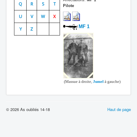
Q
R
S
T
Pilote
Batailles
U
V
W
X
Les As
MF 1
Y
Z
Cahiers des As
(Massue à droite,
Jumel
à gauche)
© 2026 As oubliés 14-18
Haut de page