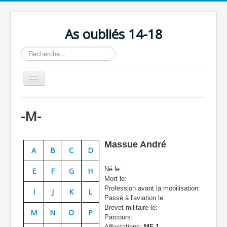
As oubliés 14-18
Rechercher
Basculer
la
navigation
Accueil
-M-
Chronologie
Escadrilles
Massue André
A
B
C
D
Organisation
Né le:
E
F
G
H
Avions
Mort le:
Profession avant la mobilisation:
Personnels
I
J
K
L
Passé à l'aviation le:
Formation
Brevet militaire le:
M
N
O
P
Parcours:
Doctrines
Affectations:
MF 1