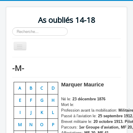
As oubliés 14-18
Rechercher
Basculer
la
navigation
Accueil
-M-
Chronologie
Escadrilles
Marquer Maurice
A
B
C
D
Organisation
Né le:
23 décembre 1876
E
F
G
H
Avions
Mort le:
Profession avant la mobilisation:
Militair
Personnels
I
J
K
L
Passé à l'aviation le:
25 septembre 1912.
Formation
Brevet militaire le:
20 octobre 1913. Pilo
M
N
O
P
Parcours:
1er Groupe d'aviation, MF 20,
Doctrines
Affectations:
MF 20, MF 41