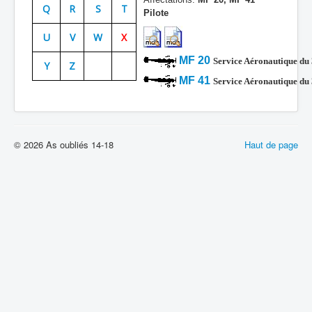
Q
R
S
T
Pilote
Batailles
U
V
W
X
Les As
MF 20
Service Aéronautique du
Y
Z
Cahiers des As
MF 41
Service Aéronautique d
© 2026 As oubliés 14-18
Haut de page