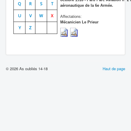
Q
R
S
T
aéronautique de la 6e Armée.
Batailles
U
V
W
X
Affectations:
Les As
Mécanicien Le Prieur
Y
Z
Cahiers des As
© 2026 As oubliés 14-18
Haut de page