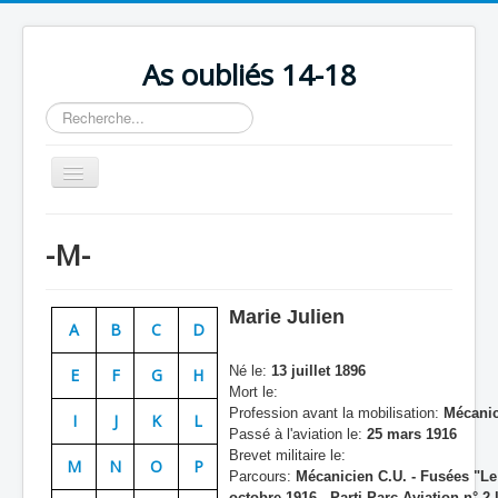
As oubliés 14-18
Rechercher
Basculer
la
navigation
Accueil
-M-
Chronologie
Escadrilles
Marie Julien
A
B
C
D
Organisation
Né le:
13 juillet 1896
E
F
G
H
Avions
Mort le:
Profession avant la mobilisation:
Mécanic
Personnels
I
J
K
L
Passé à l'aviation le:
25 mars 1916
Formation
Brevet militaire le:
M
N
O
P
Parcours:
Mécanicien C.U. - Fusées "Le P
Doctrines
octobre 1916 - Parti Parc Aviation n° 