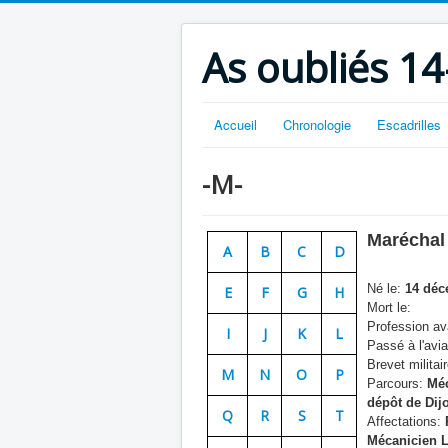
As oubliés 14
Accueil
Chronologie
Escadrilles
-M-
Maréchal
A
B
C
D
Né le:
14 déc
E
F
G
H
Mort le:
Profession ava
I
J
K
L
Passé à l'avia
Brevet militair
M
N
O
P
Parcours:
Méca
dépôt de Dijo
Q
R
S
T
Affectations:
P
Mécanicien L