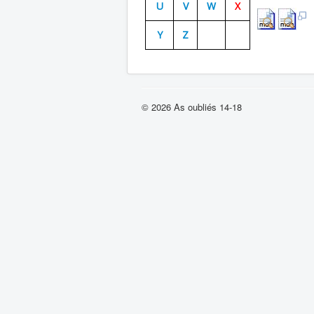
U
V
W
X
Y
Z
© 2026 As oubliés 14-18