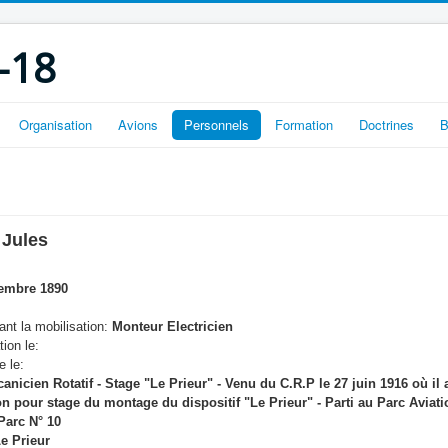
-18
Organisation
Avions
Personnels
Formation
Doctrines
B
 Jules
embre 1890
nt la mobilisation:
Monteur Electricien
tion le:
e le:
nicien Rotatif - Stage "Le Prieur" - Venu du C.R.P le 27 juin 1916 où il 
n pour stage du montage du dispositif "Le Prieur" - Parti au Parc Aviatio
arc N° 10
e Prieur