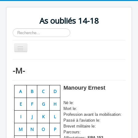
As oubliés 14-18
Rechercher
Basculer
la
navigation
Accueil
-M-
Chronologie
Escadrilles
Manoury Ernest
A
B
C
D
Organisation
Né le:
E
F
G
H
Avions
Mort le:
Profession avant la mobilisation:
Personnels
I
J
K
L
Passé à l'aviation le:
Formation
Brevet militaire le:
M
N
O
P
Parcours:
Doctrines
Affectations:
SPA 152