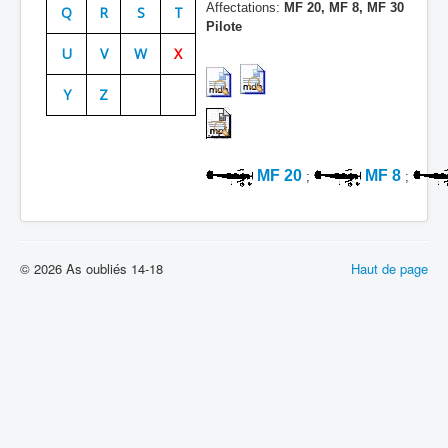
Affectations:
MF 20, MF 8, MF 30
Q
R
S
T
Batailles
Pilote
U
V
W
X
Les As
Y
Z
Cahiers des As
MF 20
MF 8
;
;
© 2026 As oubliés 14-18
Haut de page