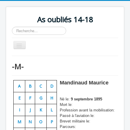
As oubliés 14-18
Rechercher
Basculer
la
navigation
Accueil
-M-
Chronologie
Escadrilles
Mandinaud Maurice
A
B
C
D
Organisation
E
F
G
H
Avions
Né le:
9 septembre 1895
Mort le:
Personnels
I
J
K
L
Profession avant la mobilisation:
Passé à l'aviation le:
Formation
M
N
O
P
Brevet militaire le:
Parcours:
Doctrines