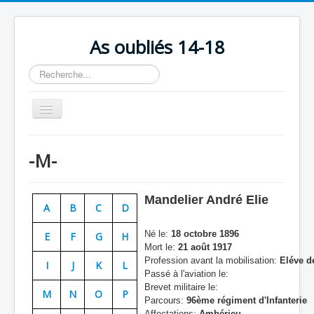
As oubliés 14-18
Rechercher
Basculer
la
navigation
Accueil
-M-
Chronologie
Escadrilles
Mandelier André Elie
A
B
C
D
Organisation
Né le:
18 octobre 1896
E
F
G
H
Avions
Mort le:
21 août 1917
Profession avant la mobilisation:
Eléve de
Personnels
I
J
K
L
Passé à l'aviation le:
Formation
Brevet militaire le:
M
N
O
P
Parcours:
96ème régiment d'Infanterie
Doctrines
Affectations:
Ambérieu