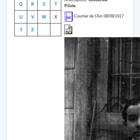
Q
R
S
T
Pilote
Batailles
U
V
W
X
Courrier de l'Ain 08/09/1917
Les As
Y
Z
Cahiers des As