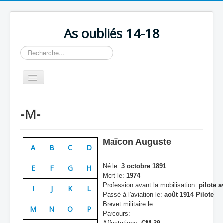
As oubliés 14-18
Rechercher
Basculer
la
navigation
Accueil
-M-
Chronologie
Escadrilles
Maïcon Auguste
A
B
C
D
Organisation
Né le:
3 octobre 1891
E
F
G
H
Avions
Mort le:
1974
Profession avant la mobilisation:
pilote a
Personnels
I
J
K
L
Passé à l'aviation le:
août 1914 Pilote
Formation
Brevet militaire le:
M
N
O
P
Parcours:
Doctrines
Affectations:
CM 39