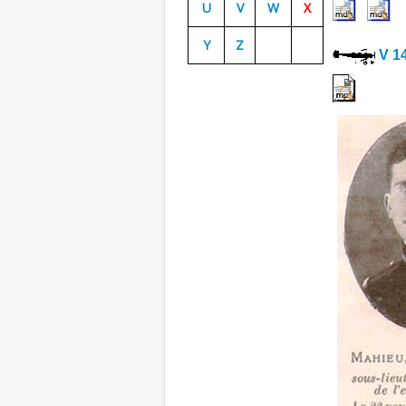
U
V
W
X
Y
Z
V 1