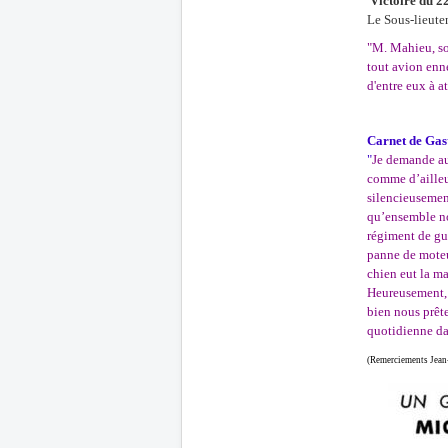
Victoire du 
Le Sous-lieute
"M. Mahieu, sou
tout avion enn
d'entre eux à at
Carnet de Gas
"
Je demande au 
comme d’ailleur
silencieusement
qu’ensemble no
régiment de gu
panne de moteur
chien eut la ma
Heureusement, i
bien nous prête
quotidienne da
(Remerciements Jean