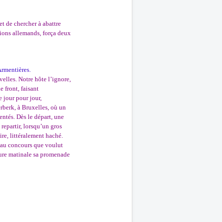
et de chercher à abattre
vions allemands, força deux
Armentières.
elles. Notre hôte l’ignore,
 front, faisant
 jour pour jour,
rberk, à Bruxelles, où un
ntés. Dès le départ, une
repartir, lorsqu’un gros
ire, littéralement haché.
t au concours que voulut
heure matinale sa promenade