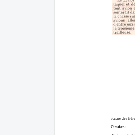
Statue des frè
Citation: