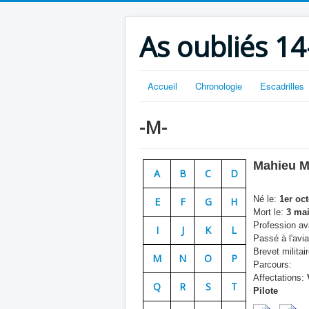
As oubliés 14
Accueil
Chronologie
Escadrilles
-M-
Mahieu M
A
B
C
D
Né le:
1er oct
E
F
G
H
Mort le:
3 mai
Profession ava
I
J
K
L
Passé à l'avia
Brevet militair
M
N
O
P
Parcours:
Affectations:
V
Q
R
S
T
Pilote