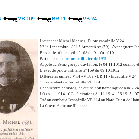
4
VB 109
BR 11
VB 24
Lieutenant Michel Mahieu - Pilote escadrille V 24
Né le 1er octobre 1891 à Armentières (59) - Avant guerre Ind
Brevet de pilote civil n° 168 du 9 août 1910
Participe au
concours militaire de 1911
Appelé au 3ème groupe d'aviation, le 04.11.1912 comme él
Brevet de pilote militaire n° 169 du 09.10.1912
Différentes unités : V 14 - V 109 - BR 11 - Escadrille V 24
Comamndant de l'escadrille VB 114.
Une victoire homologuée et une non homologuée à la V 24
LO en 11.1914 - CG - 3 citations A : 11.1914 - 06.1915 - 0
Tué au combat à l'escadrille VB 114 au Nord-Ouest de Hain
La Guerre Aerienne Illustrée.