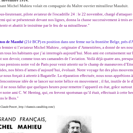
22 novembre 1914.
nant Michel Mahieu volait en compagnie du Maître ouvrier mitrailleur Mauduit.
s-lieutenant, pilote aviateur de l'escadrille 24 : le 22 novembre, chargé d'attaquer 
emi qui se présenterait devant nos lignes, donna la chasse successivement à trois a
terrir et abattit le troisième par le feu de sa mitrailleuse."
ton de Manthé
(21è BCP) en position dans une ferme sur la frontière Belge, près d'
fermier si l’aviateur Michel Mahieu , originaire d’Armentières, a donné de ses nouv
s tous les habitants que j’ai interrogés aujourd’hui. Mon ami est certainement sur le
 son devoir, comme tous ses camarades de l’aviation. Voilà déjà quatre ans, presque
us prenions notre vol de Paris pour venir atterrir sur le champ de manœuvres d’Ette
ides, nos frères d’armes d’aujourd’hui, évoluait. Notre voyage fut des plus mouveme
 nous forçait à atterrir à Bagatelle. La réparation effectuée, nous nous apprêtions à 
lencontreuse idée de se lancer sur notre hélice en mouvement ; il fut, inutile de le d
l ne nous fallut que quelques heures pour remettre l’appareil en état, grâce surtou
r notre ami C. W. Herring, qui, en fervent sportsman qu’il était, effectuait à cette 
ns le Bois."
-Claude Poncet ,
http://chamois.canalblog.com/
)