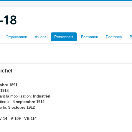
-18
Organisation
Avions
Personnels
Formation
Doctrines
B
ichel
obre 1891
1918
nt la mobilisation:
Industriel
tion le:
4 septembre 1912
e le:
9 octobre 1912
 14 - V 109 - VB 114