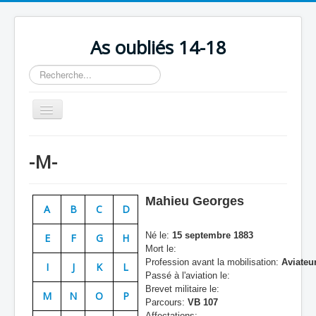
As oubliés 14-18
Rechercher
Basculer
la
navigation
Accueil
-M-
Chronologie
Escadrilles
Mahieu Georges
A
B
C
D
Organisation
Né le:
15 septembre 1883
E
F
G
H
Avions
Mort le:
Profession avant la mobilisation:
Aviateu
Personnels
I
J
K
L
Passé à l'aviation le:
Formation
Brevet militaire le:
M
N
O
P
Parcours:
VB 107
Doctrines
Affectations: