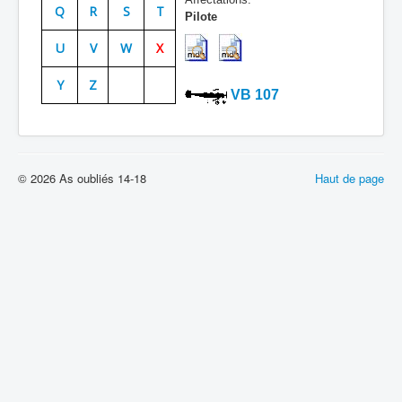
Q
R
S
T
Pilote
Batailles
U
V
W
X
Les As
Y
Z
Cahiers des As
VB 107
© 2026 As oubliés 14-18
Haut de page