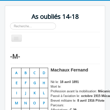
As oubliés 14-18
Rechercher
Basculer
la
navigation
Accueil
-M-
Chronologie
Escadrilles
Machaux Fernand
A
B
C
D
Organisation
Né le:
18 avril 1891
E
F
G
H
Avions
Mort le:
Profession avant la mobilisation:
Mécanic
Personnels
I
J
K
L
Passé à l'aviation le:
octobre 1915 Méca
Formation
Brevet militaire le:
8 avril 1916 Pilote
M
N
O
P
Parcours:
Doctrines
Affectations:
C 39