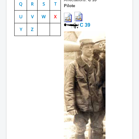
Q
R
S
T
Pilote
Batailles
U
V
W
X
Les As
C 39
Y
Z
Cahiers des As