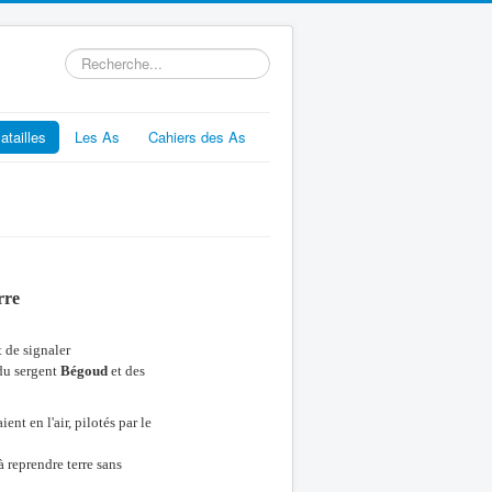
Rechercher
atailles
Les As
Cahiers des As
rre
t de signaler
 du sergent
Bégoud
et des
nt en l'air, pilotés par le
à reprendre terre sans