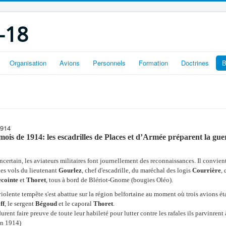
-18
Organisation
Avions
Personnels
Formation
Doctrines
B
1914
ois de 1914: les escadrilles de Places et d’Armée préparent la gue
ncertain, les aviateurs militaires font journellement des reconnaissances. Il convien
les vols du lieutenant
Gourlez
, chef d'escadrille, du maréchal des logis
Courrière
,
cointe
et
Thoret
, tous à bord de Blériot-Gnome (bougies Oléo).
lente tempête s'est abattue sur la région belfortaine au moment où trois avions étaie
ff
, le sergent
Bégoud
et le caporal
Thoret
.
durent faire preuve de toute leur habileté pour lutter contre les rafales ils parvinrent 
in 1914)