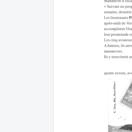
Manœuvre d’escadr
« Suivant un prog
semaine, dernière
Les lieutenants
P
après-midi de Ver
accomplirent l'ét
leur promenade en
Les cinq aviateurs
A Amiens, ils arri
manœuvres.
Ils y trouvèrent u
quatre avions, av