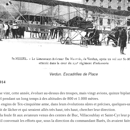
Verdun. Escadrilles de Place
1914
ne vint, cette année, évoluer au-dessus des troupes, mais vingt avions, quinze bipl
iel pendant un long temps à des altitudes de 800 et 1.000 mètres.
es engins de Tex-cinquième arme, dans leurs évolutions sûres et précises, quelques-u
t de lâcher et qui seraient allés très haut, très haut, chercher leur direction.
la foule fit aux aviateurs venus des centres de Buc, Villacoublay et Saint-Cyr leur 
l convenait les efforts que, sous la direction du commandant Barès, ils avaient fait