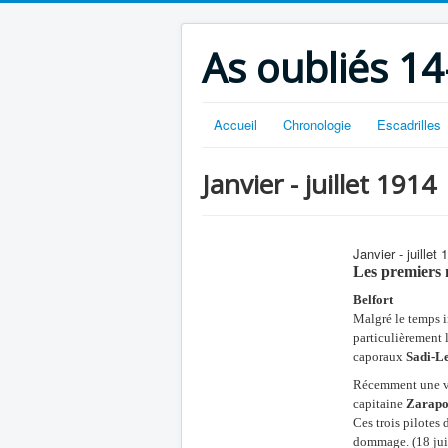
As oubliés 14
Accueil
Chronologie
Escadrilles
Janvier - juillet 1914
Janvier - juillet 
Les premiers m
Belfort
Malgré le temps i
particulièrement 
caporaux
Sadi-Le
Récemment une vio
capitaine
Zarapo
Ces trois pilotes 
dommage. (18 ju