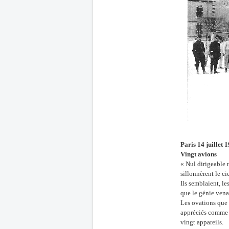
Paris 14 juillet 
Vingt avions
« Nul dirigeable 
sillonnèrent le c
Ils semblaient, l
que le génie venai
Les ovations que 
appréciés comme i
vingt appareils.