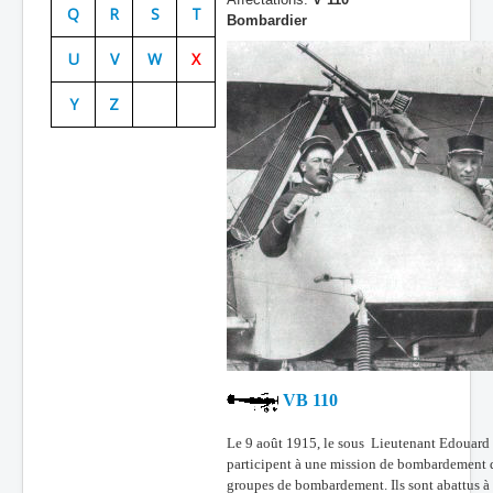
Q
R
S
T
Bombardier
Batailles
U
V
W
X
Les As
Y
Z
Cahiers des As
VB 110
Le 9 août 1915, le sous Lieutenant Edouard 
participent à une mission de bombardement de
groupes de bombardement. Ils sont abattus à 