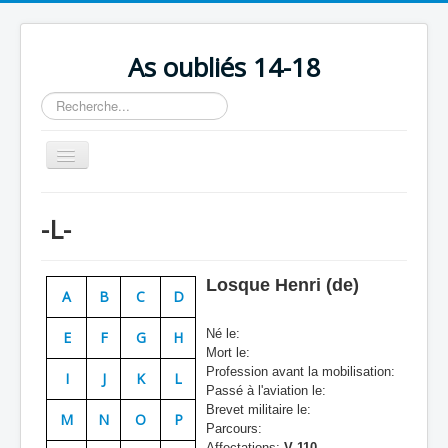
As oubliés 14-18
Rechercher
Basculer
la
navigation
Accueil
-L-
Chronologie
Escadrilles
Losque Henri (de)
A
B
C
D
Organisation
Né le:
E
F
G
H
Avions
Mort le:
Profession avant la mobilisation:
Personnels
I
J
K
L
Passé à l'aviation le:
Formation
Brevet militaire le:
M
N
O
P
Parcours:
Doctrines
Affectations:
V 110