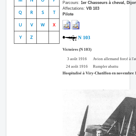
Parcours:
1er Chasseurs à cheval, Dijo
Batailles
Affectations:
VB 103
Q
R
S
T
Pilote
Les As
U
V
W
X
Cahiers des As
Y
Z
N 103
Victoires (N 103)
3 août 1916
Avion allemand forcé à l'at
24 août 1916
Rumpler abattu
Hospitalisé à Viry-Chatillon en novembre