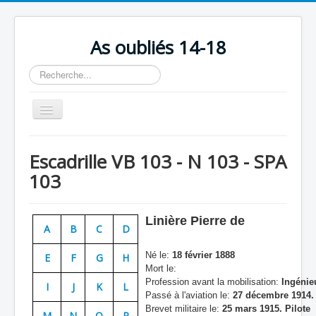
As oubliés 14-18
Rechercher
Basculer
la
navigation
Accueil
Escadrille VB 103 - N 103 - SPA
Chronologie
103
Escadrilles
Organisation
Linière Pierre de
A
B
C
D
Avions
Né le:
18 février 1888
E
F
G
H
Personnels
Mort le:
Profession avant la mobilisation:
Ingénie
I
J
K
L
Formation
Passé à l'aviation le:
27 décembre 1914. 
Brevet militaire le:
25 mars 1915. Pilote
Doctrines
M
N
O
P