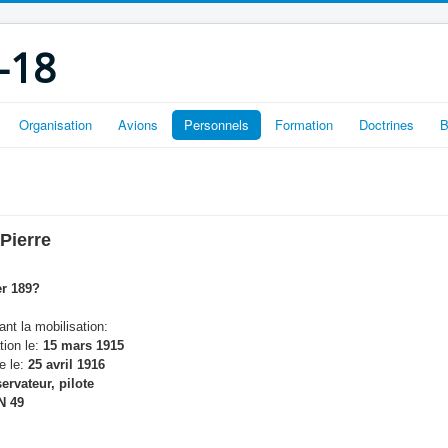
-18
Organisation
Avions
Personnels
Formation
Doctrines
B
 Pierre
er 189?
nt la mobilisation:
tion le:
15 mars 1915
e le:
25 avril 1916
ervateur, pilote
N 49