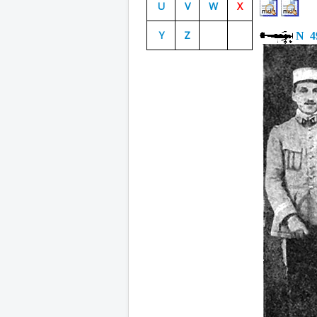
U
V
W
X
Y
Z
N 4