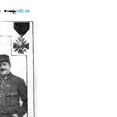
0
MS 48