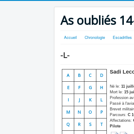
As oubliés 14
Accueil
Chronologie
Escadrilles
-L-
Sadi
Leco
A
B
C
D
Né le:
11 juill
E
F
G
H
Mort le:
15 jui
Profession ava
I
J
K
L
Passé à l'avia
Brevet militair
M
N
O
P
Parcours:
C 1
Affectations:
C
Q
R
S
T
Pilote