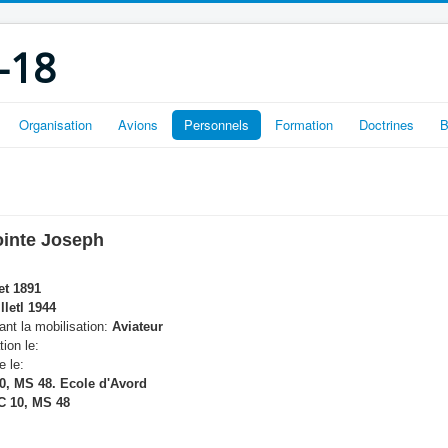
-18
Organisation
Avions
Personnels
Formation
Doctrines
B
inte Joseph
et 1891
lletl 1944
nt la mobilisation:
Aviateur
tion le:
e le:
0, MS 48. Ecole d'Avord
 10, MS 48