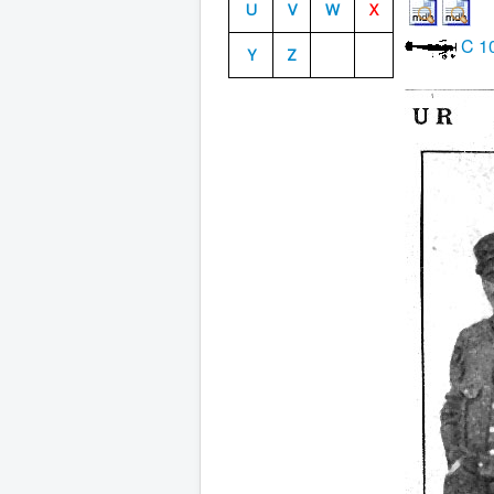
U
V
W
X
C 1
Y
Z