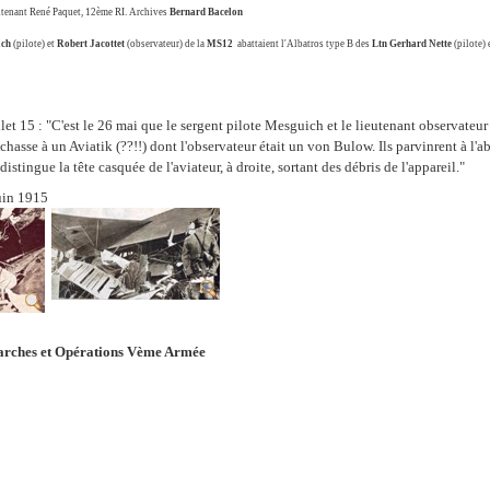
eutenant René Paquet, 12ème RI. Archives
Bernard
Bacelon
ich
(pilote) et
Robert Jacottet
(observateur) de la
MS12
abattaient l'Albatros type B des
Ltn Gerhard Nette
(pilote) 
llet 15 : "C'est le 26 mai que le sergent pilote Mesguich et le lieutenant observate
hasse à un Aviatik (??!!) dont l'observateur était un von Bulow. Ils parvinrent à l'aba
istingue la tête casquée de l'aviateur, à droite, sortant des débris de l'appareil."
uin 1915
rches et Opérations Vème Armée