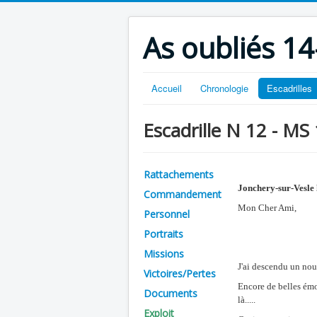
As oubliés 14
Accueil
Chronologie
Escadrilles
Escadrille N 12 - MS
Rattachements
Jonchery-sur-Vesle 
Commandement
Mon Cher Ami,
Personnel
Portraits
Missions
J'ai descendu un no
Victoires/Pertes
Encore de belles émot
Documents
là.....
Exploit