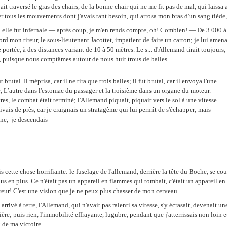
vait traversé le gras des chairs, de la bonne chair qui ne me fit pas de mal, qui laissa
r tous les mouvements dont j'avais tant besoin, qui arrosa mon bras d'un sang tiède, 
lle fut infernale — après coup, je m'en rends compte, oh! Combien! — De 3 000 à 
ord mon tireur, le sous-lieutenant Jacottet, impatient de faire un carton; je lui amen
e portée, à des distances variant de 10 à 50 mètres. Le s... d'Allemand tirait toujours;
n, puisque nous comptâmes autour de nous huit trous de balles.
 brutal. Il méprisa, car il ne tira que trois balles; il fut brutal, car il envoya l'une
e, L’autre dans l'estomac du passager et la troisième dans un organe du moteur.
res, le combat était terminé; l'Allemand piquait, piquait vers le sol à une vitesse
uivais de près, car je craignais un stratagème qui lui permît de s'échapper; mais
ine, je descendais
is cette chose horrifiante: le fuselage de l'allemand, derrière la tête du Boche, se c
lus en plus. Ce n'était pas un appareil en flammes qui tombait, c'était un appareil e
reur! C'est une vision que je ne peux plus chasser de mon cerveau.
 arrivé à terre, l'Allemand, qui n'avait pas ralenti sa vitesse, s'y écrasait, devenait u
ière; puis rien, l'immobilité effrayante, lugubre, pendant que j'atterrissais non loin e
x de ma victoire.