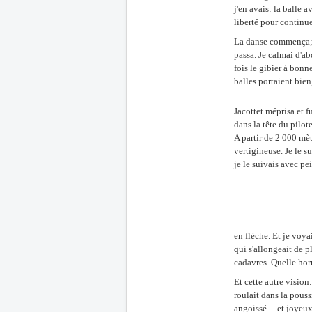
j'en avais: la balle a
liberté pour continue
La danse commença; e
passa. Je calmai d'ab
fois le gibier à bonn
balles portaient bie
Jacottet méprisa et fut
dans la tête du pilot
A partir de 2 000 mèt
vertigineuse. Je le s
je le suivais avec pe
en flèche. Et je voya
qui s'allongeait de p
cadavres. Quelle hor
Et cette autre vision:
roulait dans la pouss
angoissé.....et joyeu