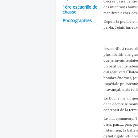
Ceci se passait entre 
1ère escadrille de
des intentions homici
chasse
manifestait chez ces 
Photographies
Depuis la première h
par-là. J'étais furie
l'escadrille à cause 
plus m'offrir une gra
que je savais tentate
un petit ventre rebo
dirigeait vers Château
bombes énormes, jour
impériale prussienne
m'avançai; mais ce fu
Le Boche me vit quand
de te décrire le mouv
contenait de la terreu
Le s..... commença. Ta
bien: pan..... pan, p
n'était rien; la ball
c'était rigolo, et il 