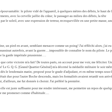
 épouvantable: le pilote vidé de l'appareil, à quelques mètres des débris, le haut de l
ements, avec la cervelle jaillie du crâne; le passager au milieu des débris, la tête
 par le soleil, avec une expression de terreur, recroquevillée en une petite masse, un
ine, un pied en avant, semblant menacer comme un poing! J'ai réfléchi alors; j'ai eu de
ssassinat autrefois, avant la guerre.....impossible de connaître le nom du pilote. Le
de la garde impériale prussienne….
s que cette victoire m'a fait! De toutes parts, on accourt pour me voir, me féliciter.
! Le G. Q. G. [Grand Quartier Général] m'a décerné la médaille militaire le soir mêm
e dès le lendemain matin; proposé pour le grade d'adjudant, et en même temps sous-li
était due pour l'autre Boche descendu, mais les formalités avaient retardé son arrivé
, d'ailleurs, me fut donnée à choisir. J'ai préféré la première.
elle est juste suffisante pour me rendre intéressant, me permettre un repos de quelq
e me promener comme d'habitude.....