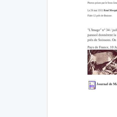
Photos prises par le Sous-li
Le 26 mai 1915
René Mesqu
Flabt 12 près de Braisne.
"L'Image" n° 34 /
jui
parasol donnèrent la c
près de Soissons. On d
Pays de France, 10 J
Journal de Ma