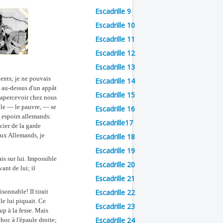
Escadrille 9
Escadrille 10
Escadrille 11
Escadrille 12
Escadrille 13
dents; je ne pouvais
Escadrille 14
, au-dessus d'un appât
Escadrille 15
r apercevoir chez nous
ille — le pauvre, — se
Escadrille 16
es espoirs allemands:
Escadrille17
cier de la garde
aux Allemands, je
Escadrille 18
Escadrille 19
is sur lui. Impossible
Escadrille 20
ant de lui; il
Escadrille 21
isonnable! II tirait
Escadrille 22
le lui piquait. Ce
Escadrille 23
up à la fesse. Mais
Escadrille 24
choc à l'épaule droite;