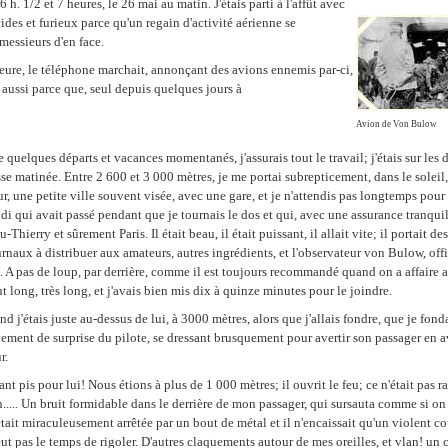
6 h. 1/2 et 7 heures, le 26 mai au matin. J'étais parti à l'affût avec
des et furieux parce qu'un regain d'activité aérienne se
messieurs d'en face.
eure, le téléphone marchait, annonçant des avions ennemis par-ci,
ux aussi parce que, seul depuis quelques jours à
Avion de Von Bulow
de quelques départs et vacances momentanés, j'assurais tout le travail; j'étais sur les 
sse matinée. Entre 2 600 et 3 000 mètres, je me portai subrepticement, dans le soleil
ur, une petite ville souvent visée, avec une gare, et je n'attendis pas longtemps pou
ndi qui avait passé pendant que je tournais le dos et qui, avec une assurance tranqu
-Thierry et sûrement Paris. Il était beau, il était puissant, il allait vite; il portait d
naux à distribuer aux amateurs, autres ingrédients, et l'observateur von Bulow, offi
. A pas de loup, par derrière, comme il est toujours recommandé quand on a affaire 
t long, très long, et j'avais bien mis dix à quinze minutes pour le joindre.
 j'étais juste au-dessus de lui, à 3000 mètres, alors que j'allais fondre, que je fonda
ement de surprise du pilote, se dressant brusquement pour avertir son passager en av
r.
nt pis pour lui! Nous étions à plus de 1 000 mètres; il ouvrit le feu; ce n'était pas ra
an..... Un bruit formidable dans le derrière de mon passager, qui sursauta comme si on 
e était miraculeusement arrêtée par un bout de métal et il n'encaissait qu'un violent co
n'eut pas le temps de rigoler. D'autres claquements autour de mes oreilles, et vlan! un 