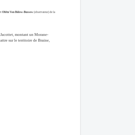
et
Obltn Von Bülow-Bussow
(observateur) de la
ur Jacottet, montant un Morane-
ttre sur le territoire de Braine,