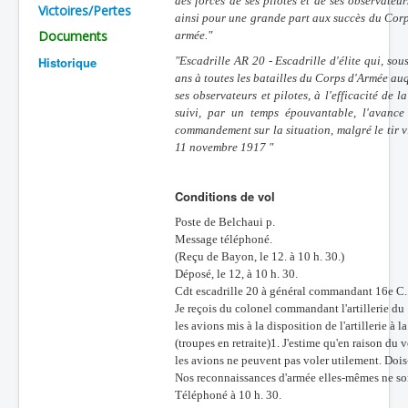
des forces de ses pilotes et de ses observateu
Victoires/Pertes
ainsi pour une grande part aux succès du Cor
Batailles
Documents
armée."
Les As
Historique
"Escadrille AR 20 - Escadrille d'élite qui, so
ans à toutes les batailles du Corps d'Armée auq
Cahiers des As
ses observateurs et pilotes, à l'efficacité de
suivi, par un temps épouvantable, l'avance
commandement sur la situation, malgré le tir 
11 novembre 1917 "
Conditions de vol
Poste de Belchaui p.
Message téléphoné.
(Reçu de Bayon, le 12. à 10 h. 30.)
Déposé, le 12, à 10 h. 30.
Cdt escadrille 20 à général commandant 16e C.
Je reçois du colonel commandant l'artillerie du 1
les avions mis à la disposition de l'artillerie à l
(troupes en retraite)1. J'estime qu'en raison du 
les avions ne peuvent pas voler utilement. Dois-
Nos reconnaissances d'armée elles-mêmes ne son
Téléphoné à 10 h. 30.