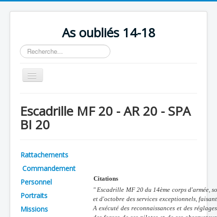
As oubliés 14-18
Rechercher
Basculer
la
navigation
Accueil
Escadrille MF 20 - AR 20 - SPA
Chronologie
BI 20
Escadrilles
Organisation
Rattachements
Avions
Commandement
Citations
Personnels
Personnel
" Escadrille MF 20 du 14ème corps d'armée, so
Portraits
Formation
et d'octobre des services exceptionnels, faisan
Missions
A exécuté des reconnaissances et des réglages 
Doctrines