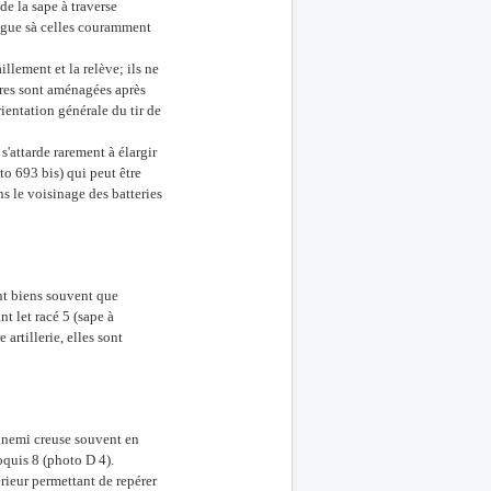
de la sape à traverse
alogue sà celles couramment
illement et la relève; ils ne
ires sont aménagées après
ientation générale du tir de
s'attarde rarement à élargir
to 693 bis) qui peut être
s le voisinage des batteries
ont biens souvent que
t let racé 5 (sape à
 artillerie, elles sont
nnemi creuse souvent en
oquis 8 (photo D 4).
érieur permettant de repérer