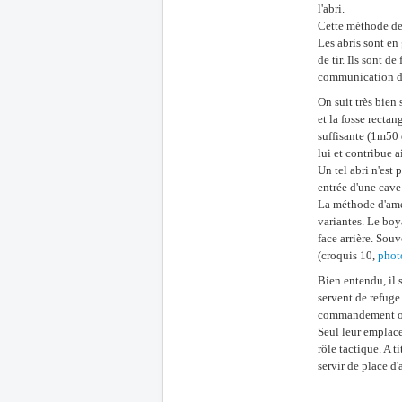
l'abri.
Cette méthode de 
Les abris sont en
de tir. Ils sont 
communication de 
On suit très bien
et la fosse rectan
suffisante (1m50 
lui et contribue a
Un tel abri n'est
entrée d'une cave
La méthode d'amé
variantes. Le boya
face arrière. Souv
(croquis 10,
phot
Bien entendu, il s
servent de refuge
commandement ou d
Seul leur emplace
rôle tactique. A t
servir de place d'