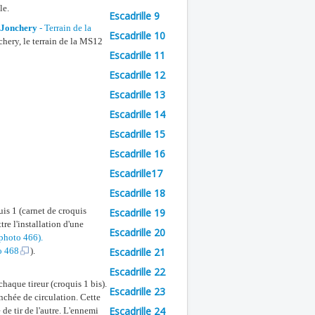
le.
Escadrille 9
Jonchery
- Terrain de la
Escadrille 10
chery, le terrain de la MS12
Escadrille 11
Escadrille 12
Escadrille 13
Escadrille 14
Escadrille 15
Escadrille 16
Escadrille17
Escadrille 18
is 1 (carnet de croquis
Escadrille 19
tre l'installation d'une
Escadrille 20
photo 466
).
o 468
).
Escadrille 21
Escadrille 22
haque tireur (croquis 1 bis).
Escadrille 23
nchée de circulation. Cette
Escadrille 24
 de tir de l'autre. L'ennemi