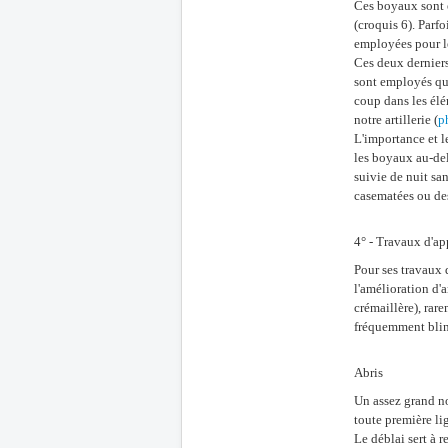
Ces boyaux sont ét
(croquis 6). Parf
employées pour le
Ces deux derniers 
sont employés qu
coup dans les élé
notre artillerie (
p
L'importance et l
les boyaux au-del
suivie de nuit sa
casematées ou de
4° - Travaux d'a
Pour ses travaux 
l'amélioration d'a
crémaillère), rare
fréquemment blin
Abris
Un assez grand no
toute première li
Le déblai sert à r