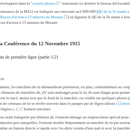
développées dans la
"
voiture photos
"
stationnée ici derrière le bureau del'escadril
aissance de la MS12 est indiquée sur cettecarte au1/600.000 [
QG de la Ve armée à
 Rayon d'action à 15 minutes du Morane
] où figurent le QG de la Ve armée à Jon
ayon d'action à 15 minutes du Morane
la Conférence du 12 Novembre 1915
s de première ligne (partie 1/2)
tir
mment, les tranchées de tir allemandesse présentent, en plan, conformément au croqu
éléments de tranchées ab, a'b' sont aménagés pour le tir, ils sont élargis pour permet
ont le tracé, moins noir que le fond de la tranchée, est visible sur quelques photos (
de créneaux de tir se révèle souvent dans le parapet par de légers sillons
(
phot
lignes c, c', c'' forment traverses.
'une seule banquette par élément ab, l'ennemi ménage un emplacement spécial pour c
réputées peu tranquilles, l'ennemi double fréquemment sa tranchée de tir par unetra
même en liaison directe et rapide avec les abris voisins d'une part et avec la tranchée