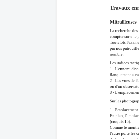
Travaux enn
Mitrailleuses
La recherche des 
compter sur une p
Toutefois l'exame
par nos patrouill
nombre.
Les indices tacti
1 - L'ennemi disp
flanquement aussi
2 - Les vues de l'
ou d'un observato
3 - L'emplacement
Sur les photograp
1 - Emplacement à
En plan, l'emplac
(croquis 15).
Comme le montre l
l'autre porte les 