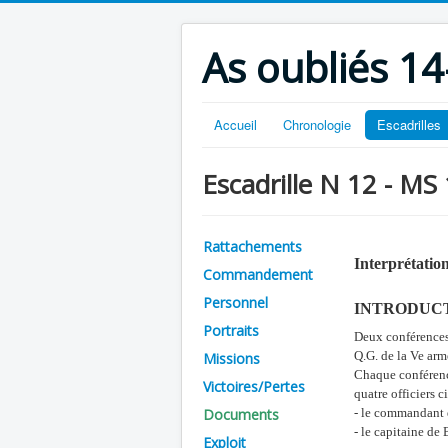
As oubliés 14
Accueil
Chronologie
Escadrilles
Escadrille N 12 - MS
Rattachements
Interprétatio
Commandement
Personnel
INTRODUC
Portraits
Deux conférences 
Q.G. de la Ve ar
Missions
Chaque conférence
Victoires/Pertes
quatre officiers c
Documents
- le commandant
- le capitaine de
Exploit