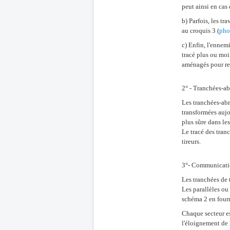
peut ainsi en cas
b) Parfois, les t
au croquis 3 (
pho
c) Enfin, l'ennem
tracé plus ou moi
aménagés pour rec
2° - Tranchées-ab
Les tranchées-abri
transformées aujo
plus sûre dans le
Le tracé des tran
tireurs.
3°- Communicati
Les tranchées de 
Les parallèles ou
schéma 2 en fourn
Chaque secteur es
l'éloignement de l