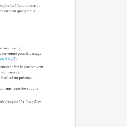
 les photos à l'abondance du
t au créneau quelquefois
.
ne tranchée de
e ouverture pour le passage
oto 602
).
emblent être le plus souvent
 leur passage.
dévoiler leur présence.
 sont aménagés devant une
mée (croquis 20). Les pièces