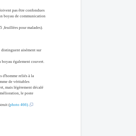
doivent pas être confondues
 d'un boyau de communication
 5 ,feuillées pour malades).
e distinguent aisément sur
r un boyau également couvert.
us d'homme reliés à la
comme de véritables
ert, mais légèrement décalé
amélioration, le poste
truit (
photo 466).