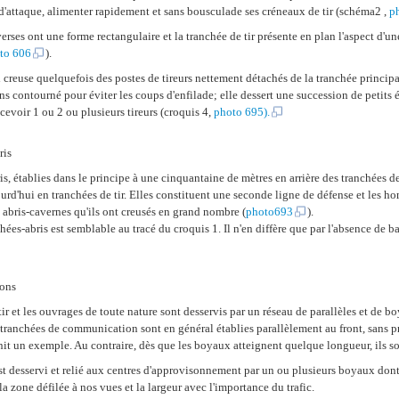
 d'attaque, alimenter rapidement et sans bousculade ses créneaux de tir (schéma2 ,
p
raverses ont une forme rectangulaire et la tranchée de tir présente en plan l'aspect d
to 606
).
i creuse quelquefois des postes de tireurs nettement détachés de la tranchée principa
ns contourné pour éviter les coups d'enfilade; elle dessert une succession de petits
evoir 1 ou 2 ou plusieurs tireurs (croquis 4,
photo 695
).
ris
s, établies dans le principe à une cinquantaine de mètres en arrière des tranchées de
urd'hui en tranchées de tir. Elles constituent une seconde ligne de défense et les h
s abris-cavernes qu'ils ont creusés en grand nombre (
photo693
).
chées-abris est semblable au tracé du croquis 1. Il n'en diffère que par l'absence de 
ons
tir et les ouvrages de toute nature sont desservis par un réseau de parallèles et de b
 tranchées de communication sont en général établies parallèlement au front, sans p
it un exemple. Au contraire, dès que les boyaux atteignent quelque longueur, ils son
t desservi et relié aux centres d'approvisonnement par un ou plusieurs boyaux dont
a zone défilée à nos vues et la largeur avec l'importance du trafic.