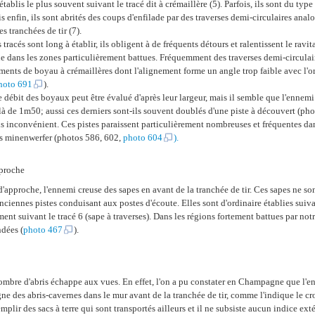
ablis le plus souvent suivant le tracé dit à crémaillère (5). Parfois, ils sont du type 
ois enfin, ils sont abrités des coups d'enfilade par des traverses demi-circulaires an
s tranchées de tir (7).
tracés sont long à établir, ils obligent à de fréquents détours et ralentissent le ravita
e dans les zones particulièrement battues. Fréquemment des traverses demi-circula
ments de boyau à crémaillères dont l'alignement forme un angle trop faible avec l'or
hoto 691
).
e débit des boyaux peut être évalué d'après leur largeur, mais il semble que l'ennemi 
à de 1m50; aussi ces derniers sont-ils souvent doublés d'une piste à découvert (pho
ns inconvénient. Ces pistes paraissent particulièrement nombreuses et fréquentes dan
s minenwerfer (photos 586, 602,
photo 604
).
pproche
d'approche, l'ennemi creuse des sapes en avant de la tranchée de tir. Ces sapes ne s
nciennes pistes conduisant aux postes d'écoute. Elles sont d'ordinaire établies suivan
ment suivant le tracé 6 (sape à traverses). Dans les régions fortement battues par notre
dées (
photo 467
).
mbre d'abris échappe aux vues. En effet, l'on a pu constater en Champagne que l'e
gne des abris-cavernes dans le mur avant de la tranchée de tir, comme l'indique le cr
emplir des sacs à terre qui sont transportés ailleurs et il ne subsiste aucun indice ext