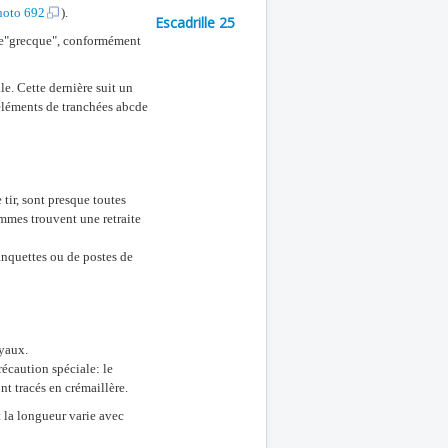
hoto 692
).
Escadrille 25
'une"grecque", conformément
le. Cette dernière suit un
 éléments de tranchées abcde
 tir, sont presque toutes
ommes trouvent une retraite
banquettes ou de postes de
oyaux.
récaution spéciale: le
t tracés en crémaillère.
 la longueur varie avec