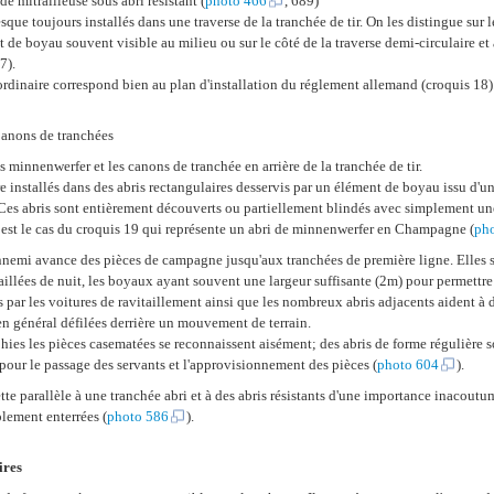
e mitrailleuse sous abri résistant (
photo 466
, 689)
esque toujours installés dans une traverse de la tranchée de tir. On les distingue sur
nt de boyau souvent visible au milieu ou sur le côté de la traverse demi-circulaire e
7).
rdinaire correspond bien au plan d'installation du réglement allemand (croquis 18)
anons de tranchées
es minnenwerfer et les canons de tranchée en arrière de la tranchée de tir.
ire installés dans des abris rectangulaires desservis par un élément de boyau issu d'u
es abris sont entièrement découverts ou partiellement blindés avec simplement un
l est le cas du croquis 19 qui représente un abri de minnenwerfer en Champagne (
ph
nemi avance des pièces de campagne jusqu'aux tranchées de première ligne. Elles s
itaillées de nuit, les boyaux ayant souvent une largeur suffisante (2m) pour permettre
es par les voitures de ravitaillement ainsi que les nombreux abris adjacents aident à 
 en général défilées derrière un mouvement de terrain.
hies les pièces casematées se reconnaissent aisément; des abris de forme régulière
 pour le passage des servants et l'approvisionnement des pièces (
photo 604
).
tte parallèle à une tranchée abri et à des abris résistants d'une importance inacoutu
lement enterrées (
photo 586
).
ires