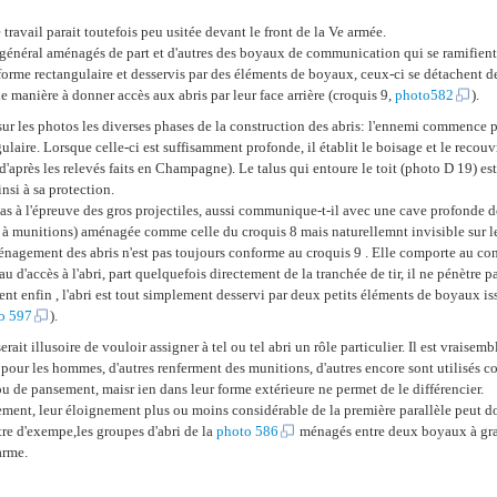
travail parait toutefois peu usitée devant le front de la Ve armée.
 général aménagés de part et d'autres des boyaux de communication qui se ramifien
de forme rectangulaire et desservis par des éléments de boyaux, ceux-ci se détachent 
manière à donner accès aux abris par leur face arrière (croquis 9,
photo582
).
 sur les photos les diverses phases de la construction des abris: l'ennemi commence p
gulaire. Lorsque celle-ci est suffisamment profonde, il établit le boisage et le recouvr
d'après les relevés faits en Champagne). Le talus qui entoure le toit (photo D 19) es
insi à sa protection.
 pas à l'épreuve des gros projectiles, aussi communique-t-il avec une cave profonde d
 à munitions) aménagée comme celle du croquis 8 mais naturellemnt invisible sur l
nagement des abris n'est pas toujours conforme au croquis 9 . Elle comporte au co
u d'accès à l'abri, part quelquefois directement de la tranchée de tir, il ne pénètre pa
ent enfin , l'abri est tout simplement desservi par deux petits éléments de boyaux iss
o 597
).
erait illusoire de vouloir assigner à tel ou tel abri un rôle particulier. Il est vraisem
 pour les hommes, d'autres renferment des munitions, d'autres encore sont utilisés 
e pansement, maisr ien dans leur forme extérieure ne permet de le différencier.
ment, leur éloignement plus ou moins considérable de la première parallèle peut do
itre d'exempe,les groupes d'abri de la
photo 586
ménagés entre deux boyaux à gra
arme.