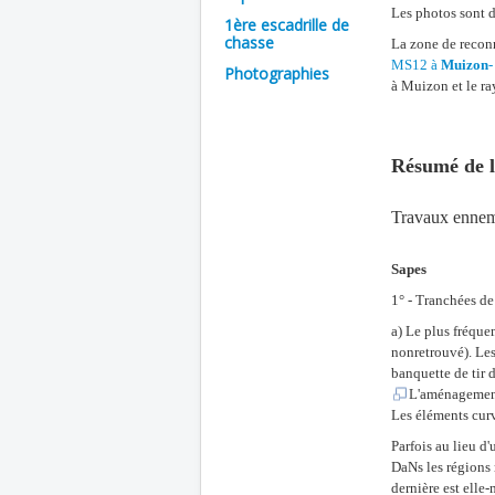
Les photos sont 
1ère escadrille de
chasse
La zone de reconn
MS12 à
Muizon
-
Photographies
à Muizon et le r
Résumé de 
Travaux ennemi
Sapes
1° - Tranchées de 
a) Le plus fréque
nonretrouvé). Les 
banquette de tir d
L'aménagement 
Les éléments curvi
Parfois au lieu d
DaNs les régions 
dernière est elle-