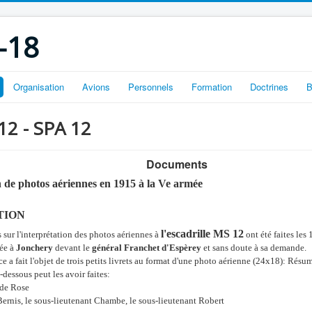
-18
Organisation
Avions
Personnels
Formation
Doctrines
B
 12 - SPA 12
Documents
n de photos aériennes en 1915 à la Ve armée
TION
l'escadrille MS 12
sur l'interprétation des photos aériennes à
ont été faites le
mée à
Jonchery
devant le
général Franchet d'Espèrey
et sans doute à sa demande.
 a fait l'objet de trois petits livrets au format d'une photo aérienne (24x18): Résu
i-dessous peut les avoir faites:
 de Rose
 Bernis, le sous-lieutenant Chambe, le sous-lieutenant Robert