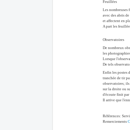
Feuillées
Les nombreuses fe
avec des abris de
et affectent en pl
A part les feuillé
Observatoires
De nombreux obser
les photographies
Lorsque l'observat
De tels observato
Enfin les postes 
tranchée de tir p
observatoires; il
sur la droite ou s
d'écoute finit pa
Il arrive que l'en
Références: Serv
Remerciements
C