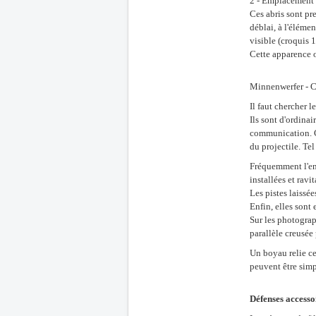
2 - Emplacement d
Ces abris sont pr
déblai, à l'éléme
visible (croquis 1
Cette apparence o
Minnenwerfer - C
Il faut chercher l
Ils sont d'ordina
communication. C
du projectile. Te
Fréquemment l'en
installées et rav
Les pistes laissé
Enfin, elles sont
Sur les photograp
parallèle creusée
Un boyau relie ce
peuvent être simp
Défenses accesso