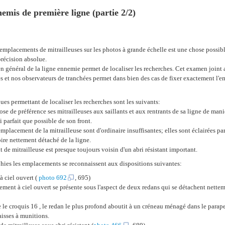
emis de première ligne (partie 2/2)
emplacements de mitrailleuses sur les photos à grande échelle est une chose possible;
récision absolue.
n général de la ligne ennemie permet de localiser les recherches. Cet examen joint
es et nos observateurs de tranchées permet dans bien des cas de fixer exactement l
ques permettant de localiser les recherches sont les suivants:
ose de préférence ses mitrailleuses aux saillants et aux rentrants de sa ligne de mani
 parfait que possible de son front.
emplacement de la mitrailleuse sont d'ordinaire insuffisantes; elles sont éclairées pa
ire nettement détaché de la ligne.
 de mitrailleuse est presque toujours voisin d'un abri résistant important.
hies les emplacements se reconnaissent aux dispositions suivantes:
 ciel ouvert (
photo 692
, 695)
ement à ciel ouvert se présente sous l'aspect de deux redans qui se détachent netteme
e croquis 16 , le redan le plus profond aboutit à un créneau ménagé dans le parapet 
caisses à munitions.