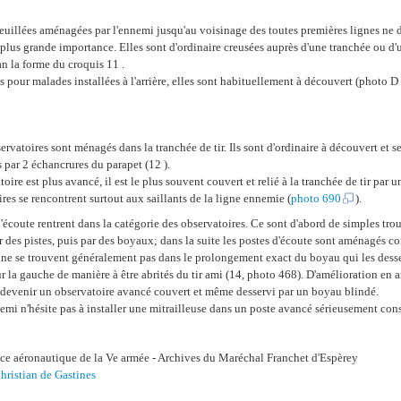
uillées aménagées par l'ennemi jusqu'au voisinage des toutes premières lignes ne 
 plus grande importance. Elles sont d'ordinaire creusées auprès d'une tranchée ou
an la forme du croquis 11 .
es pour malades installées à l'arrière, elles sont habituellement à découvert (photo D
vatoires sont ménagés dans la tranchée de tir. Ils sont d'ordinaire à découvert et s
 par 2 échancrures du parapet (12 ).
oire est plus avancé, il est le plus souvent couvert et relié à la tranchée de tir pa
ires se rencontrent surtout aux saillants de la ligne ennemie (
photo 690
).
d'écoute rentrent dans la catégorie des observatoires. Ce sont d'abord de simples tro
ar des pistes, puis par des boyaux; dans la suite les postes d'écoute sont aménagés 
s ne se trouvent généralement pas dans le prolongement exact du boyau qui les dess
ur la gauche de manière à être abrités du tir ami (14, photo 468). D'amélioration en 
r devenir un observatoire avancé couvert et même desservi par un boyau blindé.
nemi n'hésite pas à installer une mitrailleuse dans un poste avancé sérieusement cons
ice aéronautique de la Ve armée - Archives du Maréchal Franchet d'Espèrey
hristian de Gastines