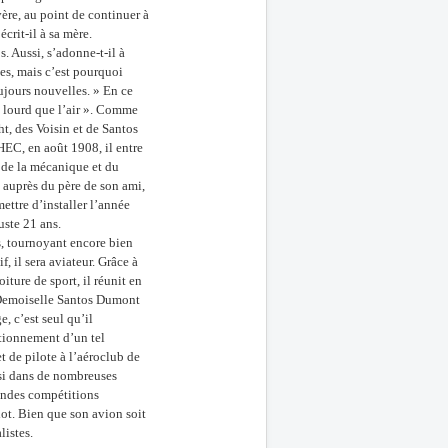
vère, au point de continuer à
crit-il à sa mère.
. Aussi, s’adonne-t-il à
les, mais c’est pourquoi
oujours nouvelles. » En ce
s lourd que l’air ». Comme
ht, des Voisin et de Santos
’HEC, en août 1908, il entre
 de la mécanique et du
e auprès du père de son ami,
ettre d’installer l’année
uste 21 ans.
, tournoyant encore bien
, il sera aviateur. Grâce à
ture de sport, il réunit en
a Demoiselle Santos Dumont
, c’est seul qu’il
ctionnement d’un tel
t de pilote à l’aéroclub de
nsi dans de nombreuses
andes compétitions
iot. Bien que son avion soit
listes.