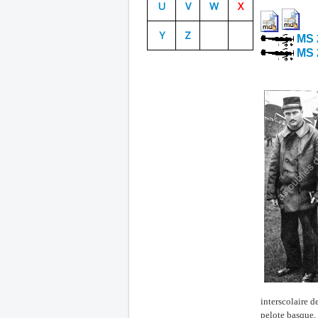
U
V
W
X
Y
Z
MS 
MS 
interscolaire d
pelote basque, 