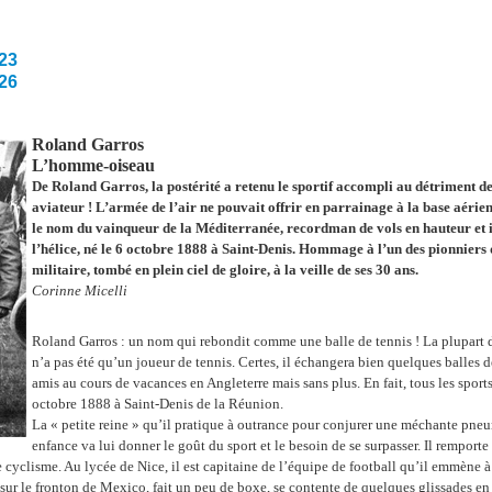
23
26
Roland Garros
L’homme-oiseau
De Roland Garros, la postérité a retenu le sportif accompli au détriment de
aviateur ! L’armée de l’air ne pouvait offrir en parrainage à la base aéri
le nom du vainqueur de la Méditerranée, recordman de vols en hauteur et in
l’hélice, né le 6 octobre 1888 à Saint-Denis. Hommage à l’un des pionniers
militaire, tombé en plein ciel de gloire, à la veille de ses 30 ans.
Corinne Micelli
Roland Garros : un nom qui rebondit comme une balle de tennis ! La plupart d
n’a pas été qu’un joueur de tennis. Certes, il échangera bien quelques balles d
amis au cours de vacances en Angleterre mais sans plus. En fait, tous les sports
octobre 1888 à Saint-Denis de la Réunion.
La « petite reine » qu’il pratique à outrance pour conjurer une méchante pne
enfance va lui donner le goût du sport et le besoin de se surpasser. Il remport
e cyclisme. Au lycée de Nice, il est capitaine de l’équipe de football qu’il emmène à la
sur le fronton de Mexico, fait un peu de boxe, se contente de quelques glissades en 