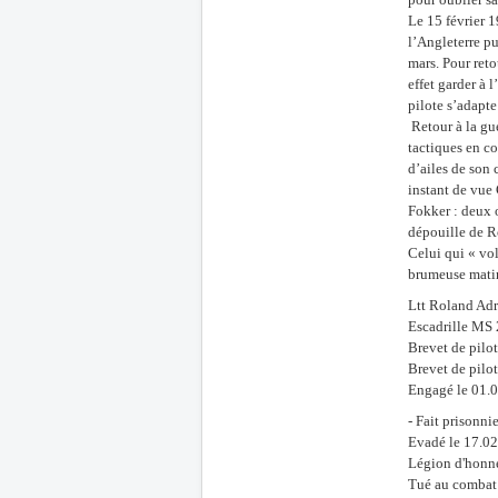
Le 15 février 1
l’Angleterre pu
mars. Pour reto
effet garder à 
pilote s’adapt
Retour à la gue
tactiques en co
d’ailes de son 
instant de vue 
Fokker : deux o
dépouille de R
Celui qui « vol
brumeuse matin
Ltt Roland Adr
Escadrille MS 
Brevet de pilo
Brevet de pilo
Engagé le 01.
- Fait prisonni
Evadé le 17.02
Légion d'honne
Tué au combat à