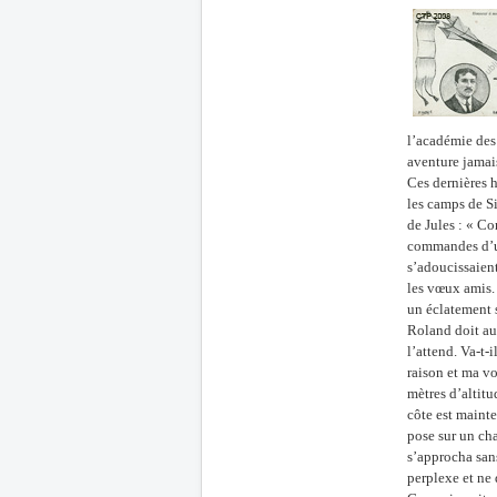
l’académie des
aventure jamais
Ces dernières h
les camps de Si
de Jules : « Co
commandes d’un
s’adoucissaient
les vœux amis. 
un éclatement s
Roland doit au 
l’attend. Va-t-
raison et ma v
mètres d’altitu
côte est mainte
pose sur un ch
s’approcha sans
perplexe et ne 