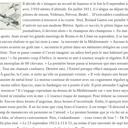
Il décide de s’attaquer au record de hauteur et le bat le 6 septembre 
avec 3 910 mètres d’altitude. En juillet 1911, il s’aligne au départ d
pilotes de renom, Védrines, Prévost, Bedel… D’exécrables condition
concurrents à renoncer à la course. Seul, Roland Garros ose prendre le
d’arrivée sur son modeste Blériot. Après ce succès, le pilote lègue so
journalistes, il devient alors « le champion des champions ». En mai 1
 sports. Juste avant les grands meetings de Reims et de Côme en septembre, il se la
 encore réalisée et qui lui tient à cœur : la traversée de la Méditerranée. « Aucune
eures avaient un goût rare », racontera le pilote dans ses mémoires rédigées au cour
lésie. Tout se passe comme il l’avait imaginé, un adieu bref puis le mot habituel pr
ntact ! » Au premier coup d’hélice, le moteur se met à tourner, souple et régulier. Il 
 monoplan de 60 chevaux. « La première heure passa si heureuse que mes sensati
. Tout me chantait confiance. Derrière moi, l’Estérel presque effacé marquait encor
À gauche, la Corse, si nette qu’elle en paraissait voisine. » Il vole depuis une heur
inistre de métal brisé. Le moteur continue de tourner avec un cognement régulier qu
moins rallier Ajaccio, mais la Sardaigne est à portée d’aile. Il peut atteindre Cagli
il renoncer ? Il s’engage cependant au-dessus de la Méditerranée car « une force mys
olonté m’entraîna vers la mer. » L’essence risque de manquer. Pour réduire sa conso
de. Encore deux heures d’angoisse, deux heures d’incertitude. Enfin, il aperçoit trois
nant toute proche. Il ne lui reste que cinq litres d’essence, il est temps ! Il descend 
amp de manœuvres où personne ne l’attend. « Le premier homme que je vis fut un so
 hâte, m’observa curieusement. Puis, s’enhardissant : - vous venez de loin ? – De F
dit plus rien. » Le 23 septembre 1913 à 13 h 15, au terme d’une traversée de sept h