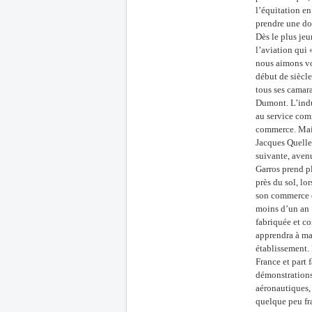
l’équitation en
prendre une dou
Dès le plus jeu
l’aviation qui 
nous aimons vol
début de siècle
tous ses camara
Dumont. L’indus
au service com
commerce. Mais 
Jacques Quellen
suivante, avenu
Garros prend p
près du sol, lo
son commerce d’
moins d’un an 
fabriquée et co
apprendra à man
établissement. 
France et part 
démonstrations
aéronautiques, 
quelque peu fra