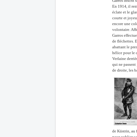
Garros inscrit 
En 1914, il re
éclate et le gl
courte et joyeu
encore une colo
volontaire. Affe
Garros effectue
de fléchettes. 
abattant le pre
hélice pour le
Verlaine derrièr
qui ne passent 
de droite, les 
de Küstrin, au
pour oublier sa