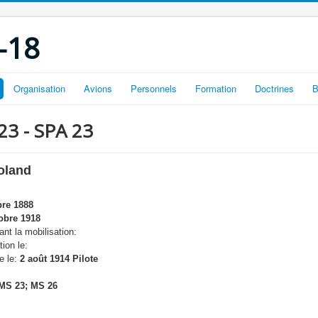
-18
Organisation
Avions
Personnels
Formation
Doctrines
B
 23 - SPA 23
oland
re 1888
obre 1918
nt la mobilisation:
tion le:
e le:
2 août 1914 Pilote
MS 23; MS 26