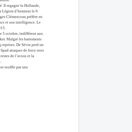
é. Il regagne la Hollande,
 la Légion d’honneur le 6
orges Clémenceau préfère en
nce et son intelligence. Le
915.
e 5 octobre, indifférent aux
kker. Malgré les battements
nq reprises. De Sévin perd un
 Spad attaquer de force trois
restes de l’avion et la
.
er souffle par une