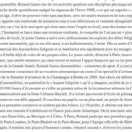
 pointillés. Roland Garros tire de ces activités sportives une discipline physique sé
che froide quotidienne malgré les rigueurs de l’hiver 1908, « ce qui est superbe », é
ne âge, il rêve de pouvoir voler sans machine, avec les seules ressources de son corps
« apporte une multitude de sensations tour à tour délicieuses et vraiment désagréab
er, car c’est là le seul sport qui tient sans cesse l’esprit en éveil, sous des formes t
, l’humanité se lance dans une aventure exaltante, la conquête de l’air par un « plu
des de lycée, le jeune Garros a suivi avec enthousiasme les exploits des frères Wrig
trie automobile, qui en est elle aussi, à ses balbutiements, l’attire. Dès sa sortie d
mercial des Automobiles Grégoire et se familiarise très rapidement avec les rouages
il brûle déjà de voler de ses propres ailes. Le jeune créole, déraciné à Paris, trouv
ec, une oreille attentive, un cœur ouvert et surtout l’appui financier qui va lui perm
e de la Grande Armée, Roland Garros Automobiles – voiturettes de sport. Il a tout j
leinement conscience de sa vocation aéronautique au cours d’un spectacle d’avions
rs de la Semaine d’aviation de la Champagne à Reims en 1909. Son choix est définitif
automobiles, en particulier le « baquet Grégoire » qu’il a imaginé, ancêtre de la voi
10 000 francs d’économie et s’offre au premier salon de la locomotion aérienne l
mmercialisée par la firme Clément-Bayard.. Il n’existe pas encore d’école de pilotage
œuvrer son frêle appareil. Il couchera sur papier, un an plus tard, un projet de fon
Les premières tentatives se soldent par des échecs. Le 19 juillet, il obtient son breve
faire une tournée d’exhibitions en France puis outre-Atlantique. On le rencontre ai
 aux Etats-Unis, au Mexique et à Cuba. À Paris, Roland participe aux premières gr
le Paris-Londres, le Paris-Madrid ou le Paris-Rome, pour l’équipe officielle de Blér
gile, il termine aux places d’honneur comme. «éternel second », écrivent les journa