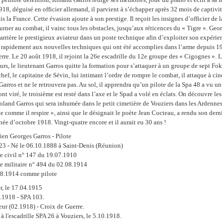
918, déguisé en officier allemand, il parvient à s’échapper après 32 mois de captivit
is la France. Cette évasion ajoute à son prestige. Il reçoit les insignes d’officier de
urner au combat, il vainc tous les obstacles, jusqu’aux réticences du « Tigre ». Ge
l’arrière le prestigieux aviateur dans un poste technique afin d’exploiter son expérie
e rapidement aux nouvelles techniques qui ont été accomplies dans l’arme depuis 1
rre. Le 20 août 1918, il rejoint la 26e escadrille du 12e groupe des « Cigognes ». L
urs, le lieutenant Garros quitte la formation pour s’attaquer à un groupe de sept Fo
chef, le capitaine de Sévin, lui intimant l’ordre de rompre le combat, il attaque à ci
Garros et ne le retrouvera pas. Au sol, il apprendra qu’un pilote de la Spa 48 a vu un
nt viré, le troisième est resté dans l’axe et le Spad a volé en éclats. On découvre les 
oland Garros qui sera inhumée dans le petit cimetière de Vouziers dans les Ardennes
e comme il respire », ainsi que le désignait le poète Jean Cocteau, a rendu son derni
ée d’octobre 1918. Vingt-quatre encore et il aurait eu 30 ans !
ien Georges Garros - Pilote
23 - Né le 06.10.1888 à Saint-Denis (Réunion)
te civil n° 147 du 19.07.1910
te militaire n° 494 du 02.08.1914
08.1914 comme pilote
er, le 17.04.1915
.1918 - SPA 103.
ur (02.1918) - Croix de Guerre.
 l'escadrille SPA 26 à Vouziers, le 5.10.1918.