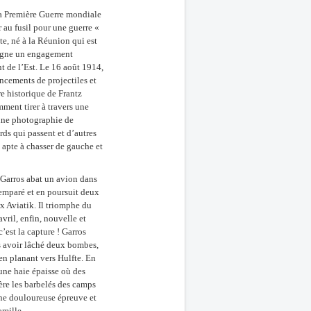
la Première Guerre mondiale
r au fusil pour une guerre «
te, né à la Réunion qui est
 signe un engagement
ont de l’Est. Le 16 août 1914,
ancements de projectiles et
re historique de Frantz
ment tirer à travers une
 une photographie de
ards qui passent et d’autres
, apte à chasser de gauche et
, Garros abat un avion dans
semparé et en poursuit deux
ux Aviatik. Il triomphe du
vril, enfin, nouvelle et
’est la capture ! Garros
s avoir lâché deux bombes,
en planant vers Hulfte. En
e une haie épaisse où des
ière les barbelés des camps
une douloureuse épreuve et
amille.