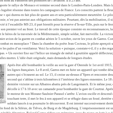
son nom au Panthéon des pionniers de l’aviation. Il a 25 ans.
mporte le rallye de Monaco et termine second dans le Londres-Paris-Londres. Mais 
as lugubre résonne dans toutes les campagnes de France. Les conscrits partent la fleu
se » qui durera en fait plus de quatre ans et sera particulièrement meurtrière. Le pilo
nie, n’est pas astreint aux obligations militaires. Pourtant, dès la mobilisation, il
cté à l’escadrille MS 23, il part bientôt pour la réserve d’Is-sur-Tille, puis sur le fr
 son premier vol au front. Le travail de cette époque consiste en reconnaissances, l
Et le héros de la traversée de la Méditerranée, simple soldat, fait merveille. La victoi
mier avion de la guerre en combat aérien le 5 octobre, ouvre les yeux de Garros. Com
 combat en monoplace ? Dans la chambre du poète Jean Cocteau, le pilote aperçoit
e les pales d’un ventilateur. Voici la solution « puisque, constate-t-il, il y a des reg
pas. » Un ouvrier fixe sur l’hélice un triangle de métal à gouttière appelé déflecteur
balles mortes. L’idée était originale, mais demanda de longues études.
Après être allé bombarder la veille au soir la gare d’Ostende le 1er avril 1915
les lignes françaises. Le 8 avril, Garros met en fuite un appareil qui tombe dé
autres qui s’écrasent au sol. Le 15, il croise au-dessus d’Ypres et rencontre de
second qui s’abîme à trois kilomètres à l’intérieur des lignes ennemies. Le 18 a
dernière victoire sur un Albatros abattu près de Langemarck. Et le même jour, c
décolle à 17 h 10 avec un camarade pour bombarder la gare de Courtrai. Aprè
le moteur de son Morane-Saulnier Parasol s’arrête. L’avion oscille et descend 
touchant terre, il met le feu à son appareil et se réfugie dans un fossé, derrièr
soldats lancés à sa poursuite le découvrent. Il est interné successivement derr
 fin fond de la Silésie, de Trêves, de Burg et de Magdeburg. L’emprisonnement est 
 pénible détention, Roland Garros rédige ses mémoires, joue du piano et écrit à sa f