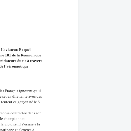
 l’aviateur. Et quel
enne 181 de la Réunion que
itiateurr du tir à travers
 de l’aéronautique
es Français ignorent qu’il
e set en dilettante avec des
 tentent ce garçon né le 6
umonie contractée dans son
e le championnat
 victoire. Il s’essaie à la
patinage et s’exerce à