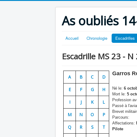
As oubliés 14
Accueil
Chronologie
Escadrilles
Escadrille MS 23 - N
Garros R
A
B
C
D
Né le:
6 octob
E
F
G
H
Mort le:
5 oct
Profession ava
I
J
K
L
Passé à l'avia
Brevet militair
M
N
O
P
Parcours:
Affectations:
Q
R
S
T
Pilote