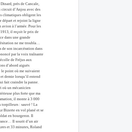
à Dinard, près de Cancale,
u circuit d’Anjou avec des
s climatiques obligent les
 départ et rejoint la ligne
n avion à l’armée. Pour les
913, il reçoit le prix de
nce dans une grande
 hésitation ne me troubla…
s de son incarcération dans
ononcé par la voix traînante
décolle de Fréjus aux
ons d’abord aiguës
e le point où me suivaient
e et demie lorsqu’il entend
i fait craindre la panne.
ari où un mécanicien
térieuse plus forte que ma
mmation, il monte à 3 000
 torpilleurs : sauvé ! La
sur Bizerte en vol plané et se
ldat en bourgeron. Il
rance… Il sourit d’un air
eures et 33 minutes, Roland