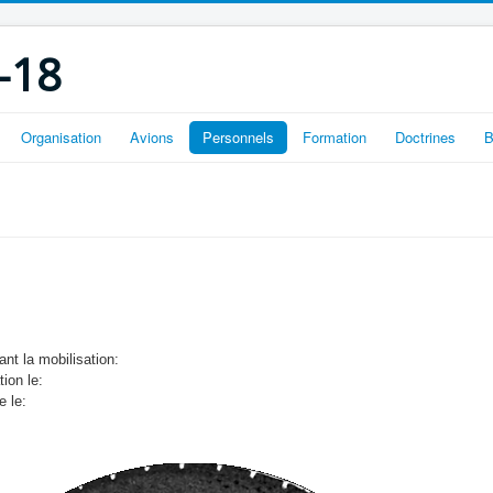
-18
Organisation
Avions
Personnels
Formation
Doctrines
B
nt la mobilisation:
tion le:
e le: