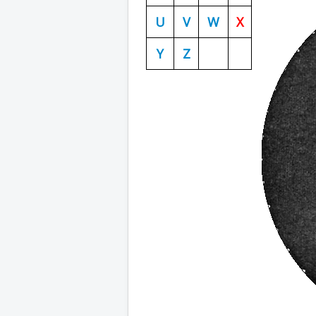
U
V
W
X
Y
Z