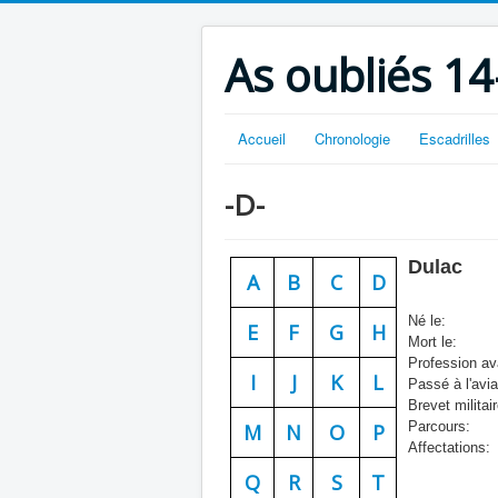
As oubliés 14
Accueil
Chronologie
Escadrilles
-D-
Dulac
A
B
C
D
Né le:
E
F
G
H
Mort le:
Profession ava
I
J
K
L
Passé à l'avia
Brevet militair
Parcours:
M
N
O
P
Affectations:
Q
R
S
T