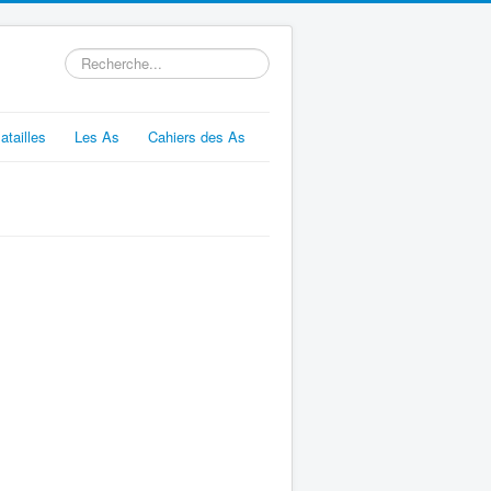
Rechercher
atailles
Les As
Cahiers des As