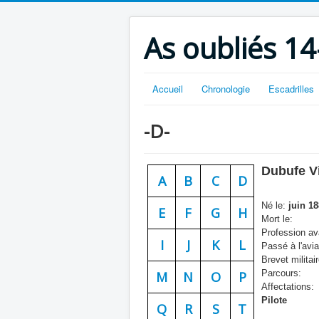
As oubliés 14
Accueil
Chronologie
Escadrilles
-D-
Dubufe V
A
B
C
D
Né le:
juin 18
E
F
G
H
Mort le:
Profession ava
I
J
K
L
Passé à l'avia
Brevet militair
Parcours:
M
N
O
P
Affectations:
Pilote
Q
R
S
T