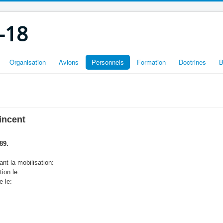
-18
Organisation
Avions
Personnels
Formation
Doctrines
B
incent
89.
nt la mobilisation:
tion le:
e le: