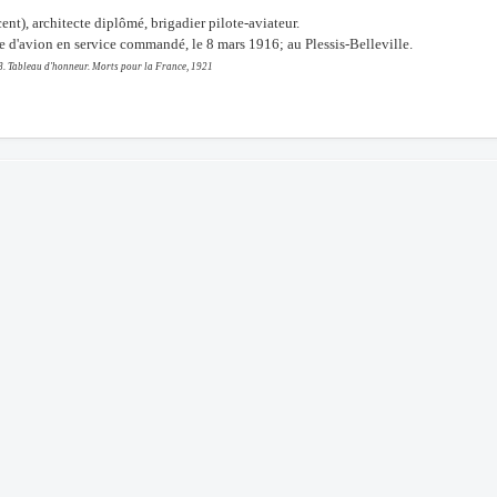
ent),
architecte
diplômé,
brigadier
pilote-aviateur.
e
d'avion
en
service
commandé,
le
8
mars
1916;
au
Plessis-Belleville.
. Tableau d'honneur. Morts pour la France, 1921