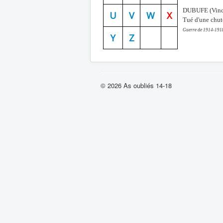
DUBUFE
(Vinc
U
V
W
X
Tué
d'une
chut
Guerre de 1914-1918
Y
Z
© 2026 As oubliés 14-18