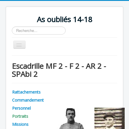
As oubliés 14-18
Rechercher
Basculer
la
navigation
Accueil
Escadrille MF 2 - F 2 - AR 2 -
Chronologie
SPAbi 2
Escadrilles
Organisation
Rattachements
Avions
Commandement
Personnels
Personnel
Portraits
Formation
Missions
Doctrines