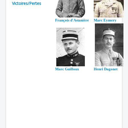
Victoires/Pertes
Batailles
Les As
François d'Astanière
Marc Eymery
Cahiers des As
Marc Guilloux
Henri Dago
n
et