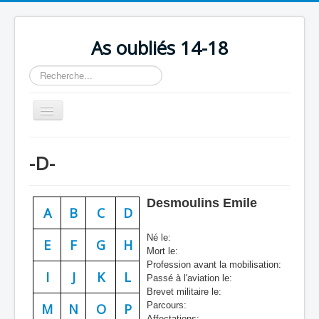
As oubliés 14-18
Rechercher
Basculer
la
navigation
Accueil
-D-
Chronologie
Escadrilles
Desmoulins Emile
A
B
C
D
Organisation
Né le:
Avions
E
F
G
H
Mort le:
Profession avant la mobilisation:
Personnels
I
J
K
L
Passé à l'aviation le:
Formation
Brevet militaire le:
Parcours:
M
N
O
P
Doctrines
Affectations: