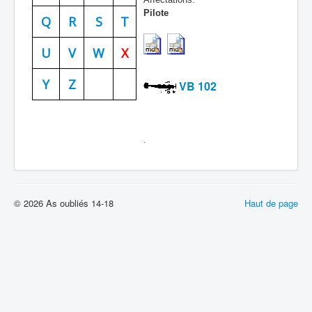
Pilote
Batailles
Q
R
S
T
Les As
U
V
W
X
Cahiers des As
Y
Z
VB 102
.
© 2026 As oubliés 14-18
Haut de page