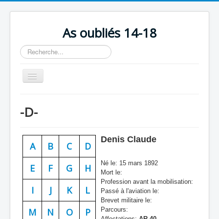
As oubliés 14-18
Rechercher
Basculer
la
navigation
Accueil
-D-
Chronologie
Escadrilles
Denis Claude
A
B
C
D
Organisation
Né le: 15 mars 1892
Avions
E
F
G
H
Mort le:
Profession avant la mobilisation:
Personnels
I
J
K
L
Passé à l'aviation le:
Formation
Brevet militaire le:
Parcours:
M
N
O
P
Doctrines
Affectations:
AR 40