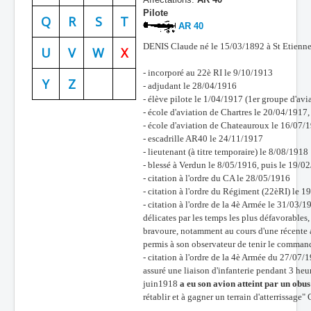
Pilote
Batailles
Q
R
S
T
AR 40
Les As
DENIS Claude né le 15/03/1892 à St Etienne
U
V
W
X
Cahiers des As
- incorporé au 22è RI le 9/10/1913
Y
Z
- adjudant le 28/04/1916
- élève pilote le 1/04/1917 (1er groupe d'avi
- école d'aviation de Chartres le 20/04/191
- école d'aviation de Chateauroux le 16/07/
- escadrille AR40 le 24/11/1917
- lieutenant (à titre temporaire) le 8/08/1918
- blessé à Verdun le 8/05/1916, puis le 19/0
- citation à l'ordre du CA le 28/05/1916
- citation à l'ordre du Régiment (22èRI) le 
- citation à l'ordre de la 4è Armée le 31/03/1
délicates par les temps les plus défavorables
bravoure, notamment au cours d'une récente a
permis à son observateur de tenir le comman
- citation à l'ordre de la 4è Armée du 27/07/
assuré une liaison d'infanterie pendant 3 he
juin1918
a eu son avion atteint par un obus
rétablir et à gagner un terrain d'atterrissage"