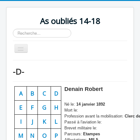
As oubliés 14-18
Rechercher
Basculer
la
navigation
Accueil
-D-
Chronologie
Escadrilles
Denain Robert
A
B
C
D
Organisation
Né le:
14 janvier 1892
Avions
E
F
G
H
Mort le:
Profession avant la mobilisation:
Clerc de
Personnels
I
J
K
L
Passé à l'aviation le:
Formation
Brevet militaire le:
Parcours:
Etampes
M
N
O
P
Doctrines
Affectations:
MF 5