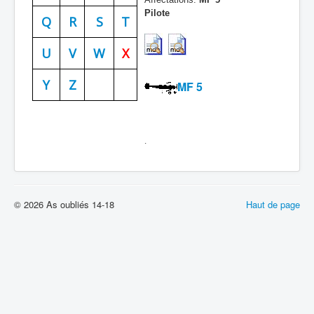
Pilote
Batailles
Q
R
S
T
Les As
U
V
W
X
Cahiers des As
Y
Z
MF 5
.
© 2026 As oubliés 14-18
Haut de page