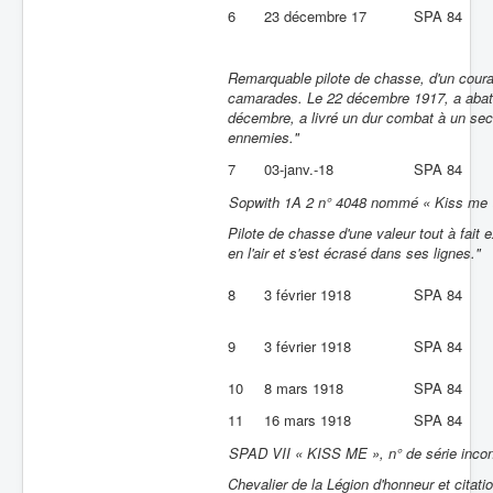
6
23 décembre 17
SPA 84
Remarquable pilote de chasse, d'un coura
camarades. Le 22 décembre 1917, a abatt
décembre, a livré un dur combat à un seco
ennemies."
7
03-janv.-18
SPA 84
Sopwith 1A 2 n° 4048 nommé « Kiss me 
Pilote de chasse d'une valeur tout à fait 
en l'air et s'est écrasé dans ses lignes."
8
3 février 1918
SPA 84
9
3 février 1918
SPA 84
10
8 mars 1918
SPA 84
11
16 mars 1918
SPA 84
SPAD VII « KISS ME », n° de série inconn
Chevalier de la Légion d'honneur et citatio