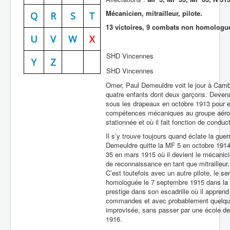
Mécanicien, mitrailleur, pilote.
Batailles
Q
R
S
T
13 victoires, 9 combats non homologu
Les As
U
V
W
X
Cahiers des As
SHD Vincennes
Y
Z
SHD Vincennes
Omer, Paul Demeuldre voit le jour à Camb
quatre enfants dont deux garçons. Devenan
sous les drapeaux en octobre 1913 pour eff
compétences mécaniques au groupe aéronau
stationnée et où il fait fonction de condu
Il s’y trouve toujours quand éclate la guerr
Demeuldre quitte la MF 5 en octobre 1914 
35 en mars 1915 où il devient le mécanici
de reconnaissance en tant que mitrailleur.
C’est toutefois avec un autre pilote, le se
homologuée le 7 septembre 1915 dans la ré
prestige dans son escadrille où il apprend 
commandes et avec probablement quelques
improvisée, sans passer par une école de pi
1916.