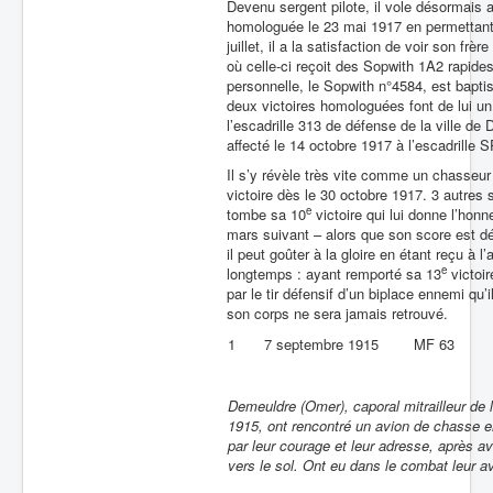
Devenu sergent pilote, il vole désormais
homologuée le 23 mai 1917 en permettant
juillet, il a la satisfaction de voir son f
où celle-ci reçoit des Sopwith 1A2 rapid
personnelle, le Sopwith n°4584, est bapti
deux victoires homologuées font de lui un
l’escadrille 313 de défense de la ville 
affecté le 14 octobre 1917 à l’escadrille 
Il s’y révèle très vite comme un chasse
victoire dès le 30 octobre 1917. 3 autres
e
tombe sa 10
victoire qui lui donne l’ho
mars suivant – alors que son score est d
il peut goûter à la gloire en étant reçu à l
e
longtemps : ayant remporté sa 13
victoir
par le tir défensif d’un biplace ennemi qu
son corps ne sera jamais retrouvé.
1
7 septembre 1915
MF 63
Demeuldre (Omer), caporal mitrailleur de l
1915, ont rencontré un avion de chasse enn
par leur courage et leur adresse, après av
vers le sol. Ont eu dans le combat leur a