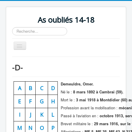
As oubliés 14-18
Rechercher
Basculer
la
navigation
Accueil
-D-
Chronologie
Escadrilles
Demeuldre, Omer.
A
B
C
D
Organisation
Né le :
8 mars 1892 à Cambrai (59).
Mort le :
3 mai 1918 à Montdidier (60) a
Avions
E
F
G
H
Profession avant la mobilisation :
mécanic
Personnels
I
J
K
L
Passé à l'aviation en :
octobre 1913, serv
Formation
Brevet militaire le :
29 mars 1916, sur le 
M
N
O
P
Doctrines
Affectations :
MF 5, MF 35, MF 63, N 313