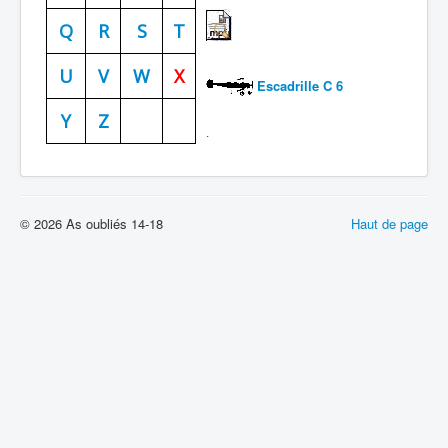
Batailles
Q
R
S
T
Les As
U
V
W
X
Escadrille C 6
Cahiers des As
Y
Z
.
© 2026 As oubliés 14-18
Haut de page