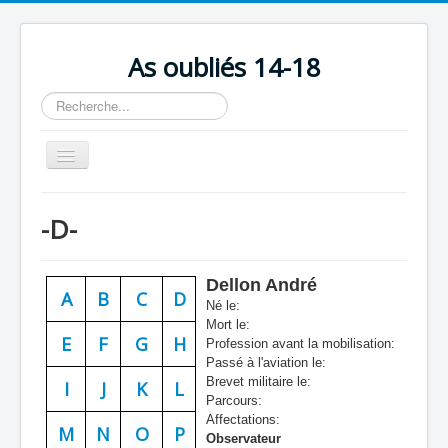
As oubliés 14-18
Rechercher
Basculer
la
navigation
Accueil
-D-
Chronologie
Escadrilles
Dellon André
A
B
C
D
Organisation
Né le:
Mort le:
Avions
E
F
G
H
Profession avant la mobilisation:
Passé à l'aviation le:
Personnels
Brevet militaire le:
I
J
K
L
Parcours:
Formation
Affectations:
M
N
O
P
Observateur
Doctrines