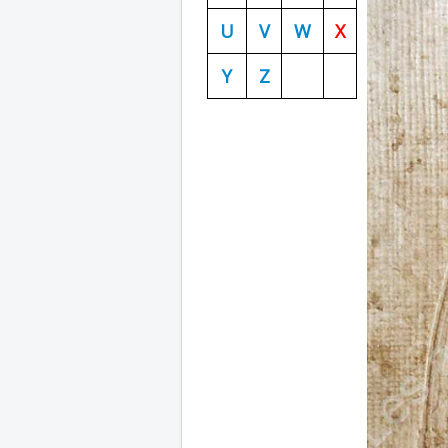
U
V
W
X
Y
Z