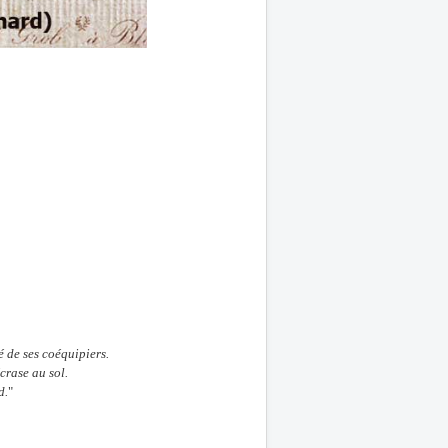
é de ses coéquipiers.
crase au sol.
d.
"