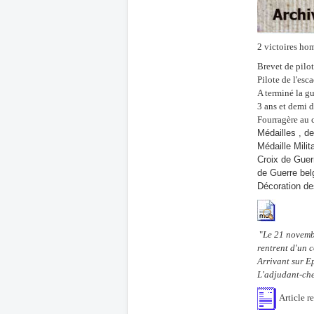
2 victoires ho
Brevet de pilot
Pilote de l'esc
A terminé la gu
3 ans et demi d
Fourragère au c
Médailles , d
Médaille Milita
Croix de Guer
de Guerre bel
Décoration de
"
Le 21 novemb
rentrent d'un 
Arrivant sur Ep
L'adjudant-chef
Article r