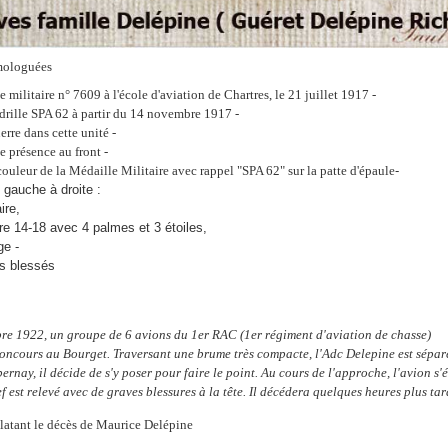
mologuées
e militaire n° 7609 à l'école d'aviation de Chartres, le 21 juillet 1917 -
adrille SPA 62 à partir du 14 novembre 1917 -
erre dans cette unité -
e présence au front -
ouleur de la Médaille Militaire avec rappel "SPA 62" sur la patte d'épaule
-
e gauche à droite :
ire,
re 14-18 avec 4 palmes et 3 étoiles,
ge -
s blessés
re 1922, un groupe de 6 avions du 1er RAC (1er régiment d'aviation de chasse)
concours au Bourget. Traversant une brume très compacte, l'Adc Delepine est sépar
ernay, il décide de s'y poser pour faire le point. Au cours de l'approche, l'avion s'é
 est relevé avec de graves blessures à la tête. Il décédera quelques heures plus tar
elatant le décès de Maurice Delépine