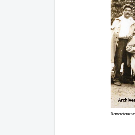
Remerciements
.