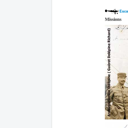
Escad
Missions