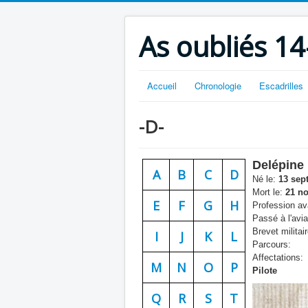
As oubliés 14
Accueil
Chronologie
Escadrilles
-D-
Delépine
A
B
C
D
Né le:
13 sep
Mort le:
21 no
E
F
G
H
Profession ava
Passé à l'avia
Brevet militair
I
J
K
L
Parcours:
Affectations:
M
N
O
P
Pilote
Q
R
S
T