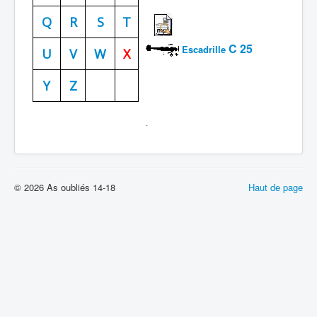
Batailles
Q
R
S
T
Les As
C 25
Escadrille
U
V
W
X
Cahiers des As
Y
Z
.
© 2026 As oubliés 14-18
Haut de page