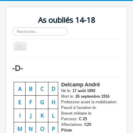
As oubliés 14-18
Rechercher
Basculer
la
navigation
Accueil
-D-
Chronologie
Escadrilles
Delcamp André
A
B
C
D
Organisation
Né le:
17 août 1892
Mort le:
26 septembre 1916
Avions
E
F
G
H
Profession avant la mobilisation:
Passé à l'aviation le:
Personnels
Brevet militaire le:
I
J
K
L
Parcours:
C 25
Formation
Affectations:
C25
M
N
O
P
Pilote
Doctrines