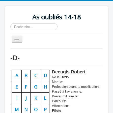
As oubliés 14-18
Rechercher
Basculer
la
navigation
Accueil
-D-
Chronologie
Escadrilles
Decugis Robert
A
B
C
D
Organisation
Né le:
1895
Mort le:
Avions
E
F
G
H
Profession avant la mobilisation:
Passé à l'aviation le:
Personnels
Brevet militaire le:
I
J
K
L
Parcours:
Formation
Affectations:
M
N
O
P
Pilote
Doctrines