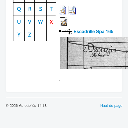
Batailles
Q
R
S
T
Les As
U
V
W
X
Cahiers des As
Escadrille Spa 165
Y
Z
.
© 2026 As oubliés 14-18
Haut de page