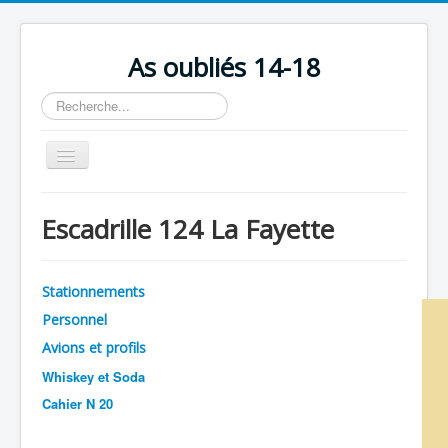
As oubliés 14-18
Rechercher
Basculer
la
navigation
Accueil
Escadrille 124 La Fayette
Chronologie
Escadrilles
Stationnements
Organisation
Personnel
Avions
Avions et profils
Personnels
Whiskey et Soda
Cahier N 20
Formation
Doctrines