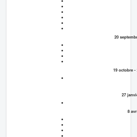
20 septembr
19 octobre -
27 janvi
8 avr