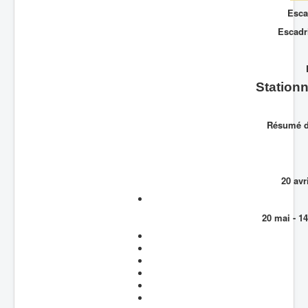
Esca
Batailles
Escadri
Les As
Cahiers des As
Stationn
Résumé de
20 avr
20 mai - 1