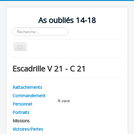
As oubliés 14-18
Rechercher
Basculer
la
navigation
Accueil
Escadrille V 21 - C 21
Chronologie
Escadrilles
Rattachements
Organisation
Commandement
A venir
Avions
Personnel
Personnels
Portraits
Missions
Formation
Victoires/Pertes
Doctrines