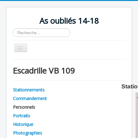
As oubliés 14-18
Rechercher
Basculer
la
navigation
Accueil
Escadrille VB 109
Chronologie
Escadrilles
Stati
Stationnements
Organisation
Commandement
Avions
Personnels
Personnels
Portraits
Historique
Formation
Photographies
Doctrines