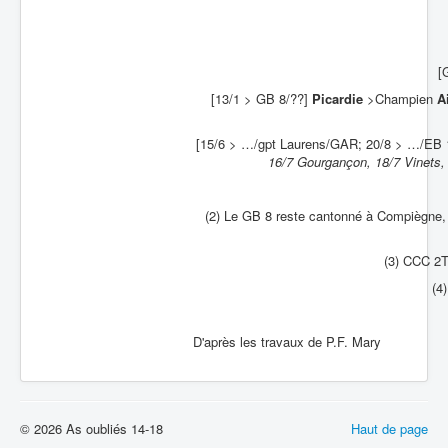
[
[13/1 > GB 8/??]
Picardie
>Champien
A
[15/6 > …/gpt Laurens/GAR; 20/8 > …/EB 1
16/7 Gourgançon, 18/7 Vinets, 
(2) Le GB 8 reste cantonné à Compiègne, 
(3) CCC 2T
(4)
D'après les travaux de P.F. Mary
© 2026 As oubliés 14-18
Haut de page