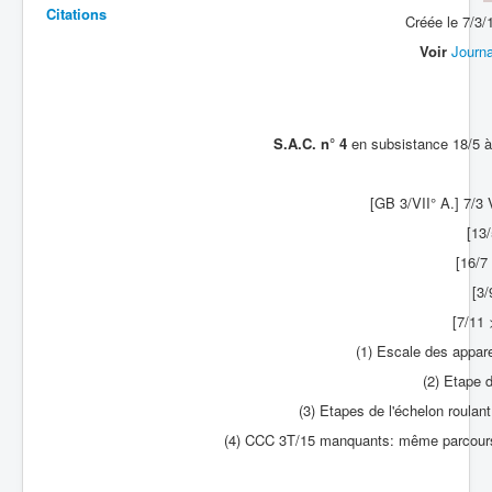
Citations
Créée le 7/3/
Batailles
Voir
Journa
Les As
Cahiers des As
S.A.C. n° 4
en subsistance 18/5 à 
[GB 3/VII° A.] 7/3 
[13
[16/
[3
[7/11
(1) Escale des appare
(2) Etape d
(3) Etapes de l'échelon roulant
(4) CCC 3T/15 manquants: même parcours 