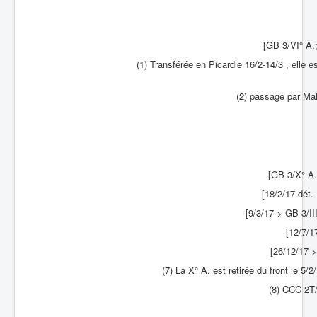
[GB 3/VI° A.
(1) Transférée en Picardie 16/2-14/3 , elle e
(2) passage par Ma
[GB 3/X° A.
[18/2/17 dét.
[9/3/17 > GB 3/II
[12/7/1
[26/12/17 >
(7) La X° A. est retirée du front le 5/
(8) CCC 2T/