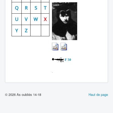
Batailles
Q
R
S
T
Les As
U
V
W
X
Cahiers des As
Y
Z
F 50
.
© 2026 As oubliés 14-18
Haut de page