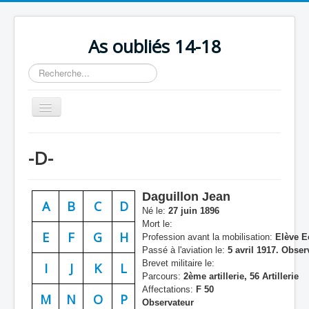
As oubliés 14-18
Rechercher
Basculer
la
navigation
Accueil
-D-
Chronologie
Escadrilles
Daguillon Jean
A
B
C
D
Organisation
Né le:
27 juin 1896
Mort le:
Avions
E
F
G
H
Profession avant la mobilisation:
Elève E
Passé à l'aviation le:
5 avril 1917. Obser
Personnels
Brevet militaire le:
I
J
K
L
Parcours:
2ème artillerie, 56 Artillerie
Formation
Affectations:
F 50
M
N
O
P
Observateur
Doctrines