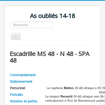
As oubliés 14-18
Rechercher
Basculer
la
navigation
Accueil
Escadrille MS 48 - N 48 - SPA
Chronologie
48
Escadrilles
Organisation
Commandement
Avions
Stationnement
Personnels
Le capitaine
Matton
(
N 48
) attaque à 5h 15
Personnel
fort
Portraits
Formation
Le sergent
Renauld
(
N 48
) attaque vers 3h
verticalement à l'Est de Bermericourt pours
Victoires et pertes
Doctrines