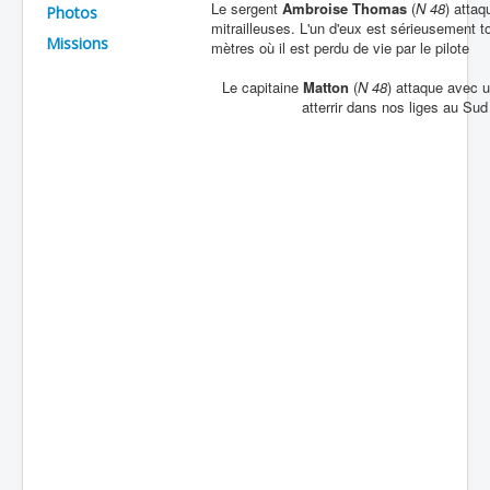
Le sergent
Ambroise Thomas
(
N 48
) atta
Photos
mitrailleuses. L'un d'eux est sérieusement t
Batailles
Missions
mètres où il est perdu de vie par le pilote
Les As
Le capitaine
Matton
(
N 48
) attaque avec u
Cahiers des As
atterrir dans nos liges au Sud