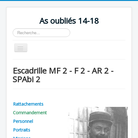
As oubliés 14-18
Rechercher
Basculer
la
navigation
Accueil
Escadrille MF 2 - F 2 - AR 2 -
Chronologie
SPAbi 2
Escadrilles
Organisation
Rattachements
Avions
Commandement
Personnels
Personnel
Formation
Portraits
Doctrines