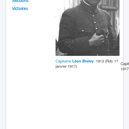
Missions
Batailles
Victoires
Les As
Cahiers des As
Ca
pitaine
Léon Bretey
,
1913 (Rdc 17
Capit
janvier 1917)
1917