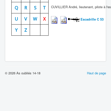
CUVILLIER André, lieutenant, pilote à l'es
Batailles
Q
R
S
T
Les As
U
V
W
X
Escadrille C 53
Cahiers des As
Y
Z
© 2026 As oubliés 14-18
Haut de page