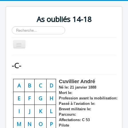
As oubliés 14-18
Rechercher
Basculer
la
navigation
Accueil
-C-
Chronologie
Escadrilles
Cuvillier André
A
B
C
D
Organisation
Né le:
21 janvier 1888
Mort le:
Avions
E
F
G
H
Profession avant la mobilisation:
Passé à l'aviation le:
Personnels
Brevet militaire le:
I
J
K
L
Parcours:
Formation
Affectations:
C 53
M
N
O
P
Pilote
Doctrines