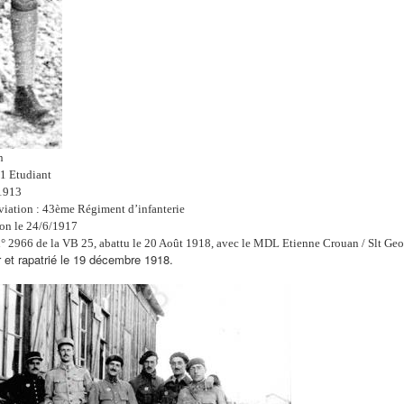
n
1 Etudiant
/1913
viation : 43ème Régiment d’infanterie
ion le 24/6/1917
n° 2966 de la VB 25, abattu le 20 Août 1918, avec le MDL Etienne Crouan / Slt Geo
r
et rapatrié le 19 décembre 1918.