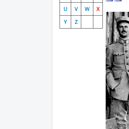
U
V
W
X
Y
Z