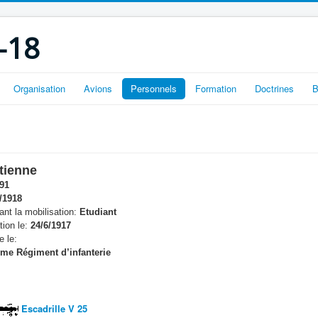
-18
Organisation
Avions
Personnels
Formation
Doctrines
B
tienne
91
/1918
nt la mobilisation:
Etudiant
tion le:
24/6/1917
e le:
me Régiment d’infanterie
Escadrille V 25