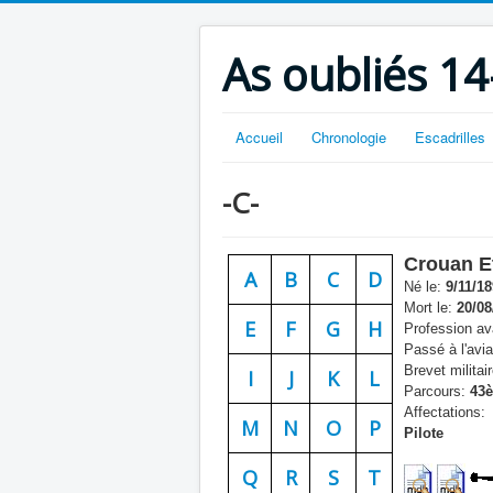
As oubliés 14
Accueil
Chronologie
Escadrilles
-C-
Crouan E
A
B
C
D
Né le:
9/11/18
Mort le:
20/08
E
F
G
H
Profession ava
Passé à l'avia
Brevet militair
I
J
K
L
Parcours:
43è
Affectations:
M
N
O
P
Pilote
Q
R
S
T