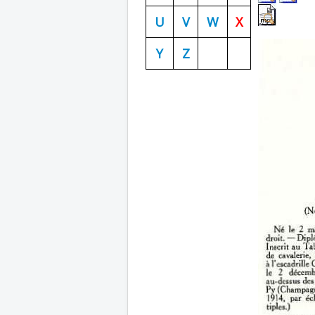
U
V
W
X
Y
Z