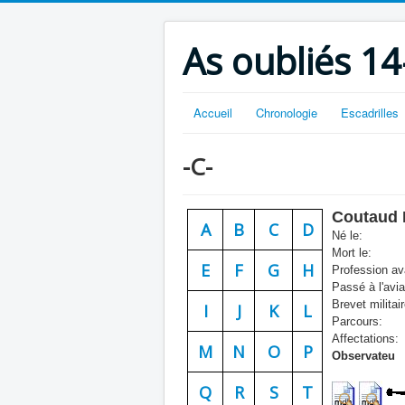
As oubliés 14
Accueil
Chronologie
Escadrilles
-C-
Coutaud
A
B
C
D
Né le:
Mort le:
E
F
G
H
Profession ava
Passé à l'avia
Brevet militair
I
J
K
L
Parcours:
Affectations:
M
N
O
P
Observateu
Q
R
S
T