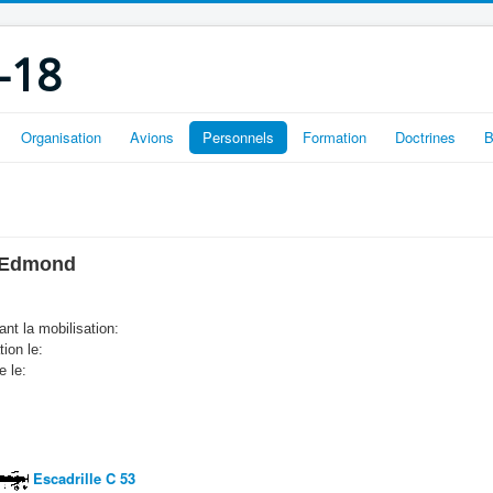
-18
Organisation
Avions
Personnels
Formation
Doctrines
B
 Edmond
nt la mobilisation:
tion le:
e le:
Escadrille C 53