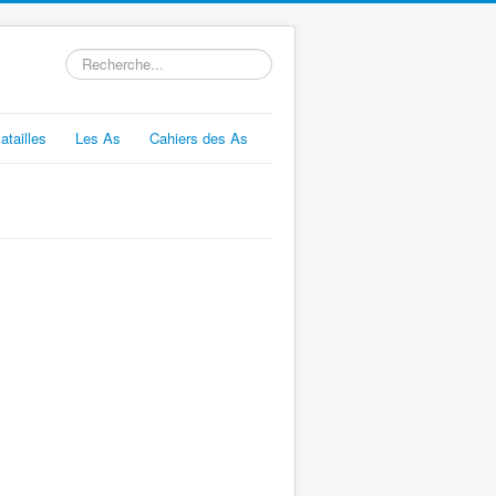
Rechercher
atailles
Les As
Cahiers des As