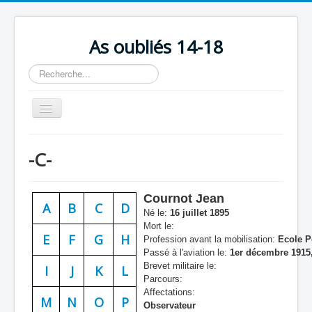
As oubliés 14-18
Rechercher
Basculer
la
navigation
Accueil
-C-
Chronologie
Escadrilles
Cournot Jean
A
B
C
D
Organisation
Né le:
16 juillet 1895
Mort le:
Avions
E
F
G
H
Profession avant la mobilisation:
Ecole P
Passé à l'aviation le:
1er décembre 1915,
Personnels
Brevet militaire le:
I
J
K
L
Parcours:
Formation
Affectations:
M
N
O
P
Observateur
Doctrines