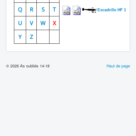
Batailles
Q
R
S
T
Escadrille HF 1
Les As
U
V
W
X
Cahiers des As
Y
Z
© 2026 As oubliés 14-18
Haut de page