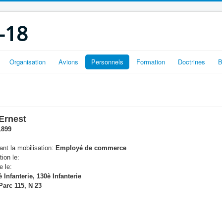
-18
Organisation
Avions
Personnels
Formation
Doctrines
B
Ernest
1899
nt la mobilisation:
Employé de commerce
tion le:
e le:
 Infanterie, 130è Infanterie
arc 115, N 23