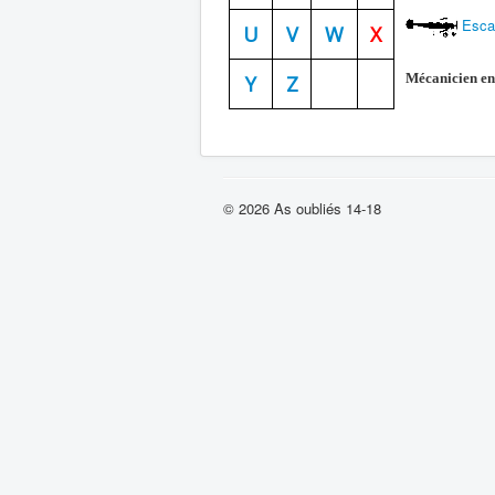
Escad
U
V
W
X
Mécanicien en
Y
Z
© 2026 As oubliés 14-18