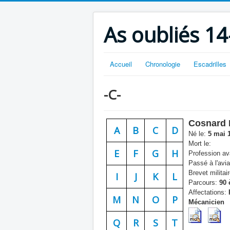
As oubliés 14
Accueil
Chronologie
Escadrilles
-C-
Cosnard 
A
B
C
D
Né le:
5 mai 
Mort le:
E
F
G
H
Profession ava
Passé à l'avia
Brevet militair
I
J
K
L
Parcours:
90 è
Affectations:
P
M
N
O
P
Mécanicien
Q
R
S
T