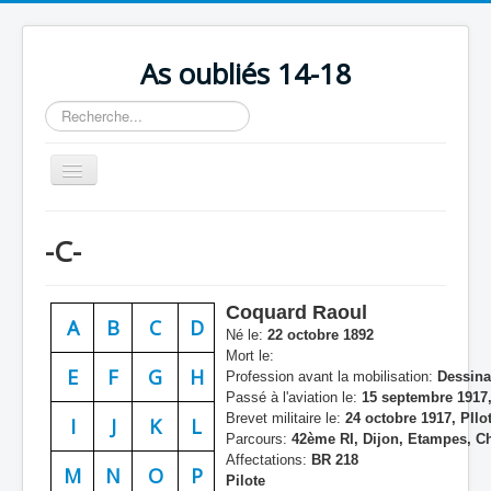
As oubliés 14-18
Rechercher
Basculer
la
navigation
Accueil
-C-
Chronologie
Escadrilles
Coquard Raoul
A
B
C
D
Organisation
Né le:
22 octobre 1892
Mort le:
Avions
E
F
G
H
Profession avant la mobilisation:
Dessina
Passé à l'aviation le:
15 septembre 1917,
Personnels
Brevet militaire le:
24 octobre 1917, PIlot
I
J
K
L
Parcours:
42ème RI, Dijon, Etampes, C
Formation
Affectations:
BR 218
M
N
O
P
Pilote
Doctrines